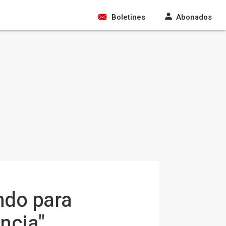
Boletines
Abonados
ando para
ncia"