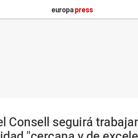
europa
press
el Consell seguirá trabaj
idad "cercana y de excele