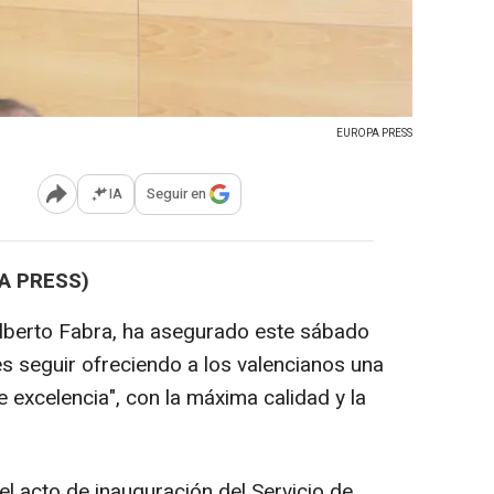
EUROPA PRESS
IA
Seguir en
Abrir opciones para compartir
PA PRESS)
 Alberto Fabra, ha asegurado este sábado
s seguir ofreciendo a los valencianos una
e excelencia", con la máxima calidad y la
l acto de inauguración del Servicio de