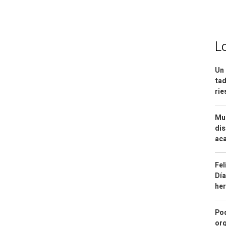
L
Un 
tad
ri
Mue
dis
aca
Fel
Día
he
Pod
org