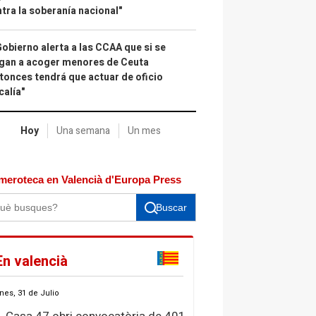
tra la soberanía nacional"
Gobierno alerta a las CCAA que si se
gan a acoger menores de Ceuta
tonces tendrá que actuar de oficio
calía"
Hoy
Una semana
Un mes
meroteca en Valencià d'Europa Press
Buscar
En valencià
nes, 31 de Julio