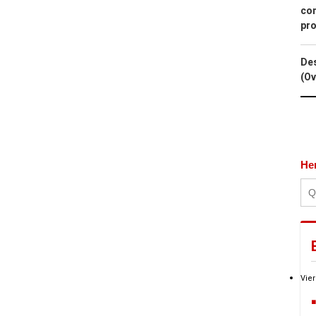
con
pro
Des
(Ov
He
Vier