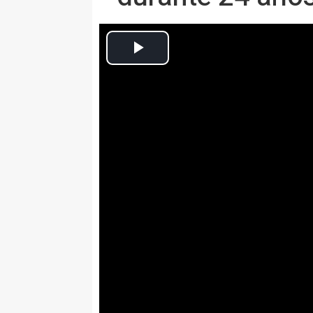
VALENCIA, 23 Nov. (EUROPA PR
MUERE RITA BARBERÁ
Las reacciones a la muerte de 
Los diputados de Podemos se a
Congreso
La histórica alcaldesa de Valenc
por las Comunitat Valenciana des
este miércoles en un hotel de M
aparición pública, cuando tuvo q
calidad de investigada por un pr