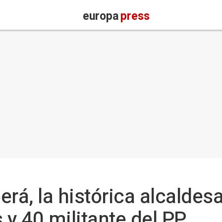
europa
press
rá, la histórica alcaldes
 y 40 militante del PP