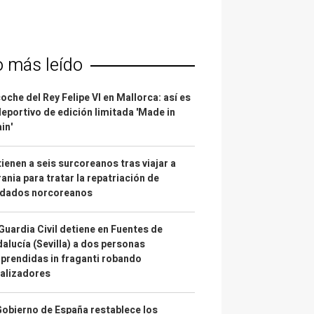
o más leído
coche del Rey Felipe VI en Mallorca: así es
deportivo de edición limitada 'Made in
in'
ienen a seis surcoreanos tras viajar a
ania para tratar la repatriación de
ldados norcoreanos
Guardia Civil detiene en Fuentes de
alucía (Sevilla) a dos personas
prendidas in fraganti robando
alizadores
Gobierno de España restablece los