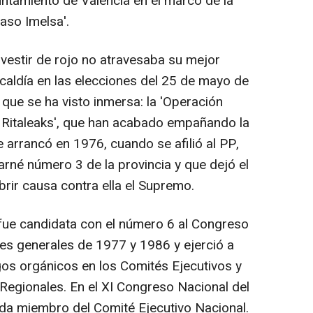
untamiento de Valencia en el marco de la
caso Imelsa'.
 vestir de rojo no atravesaba su mejor
lcaldía en las elecciones del 25 de mayo de
que se ha visto inmersa: la 'Operación
 Ritaleaks', que han acabado empañando la
e arrancó en 1976, cuando se afilió al PP,
carné número 3 de la provincia y que dejó el
rir causa contra ella el Supremo.
a fue candidata con el número 6 al Congreso
nes generales de 1977 y 1986 y ejerció a
gos orgánicos en los Comités Ejecutivos y
 Regionales. En el XI Congreso Nacional del
da miembro del Comité Ejecutivo Nacional.