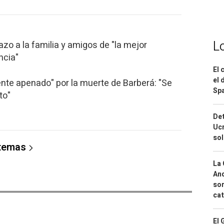
L
zo a la familia y amigos de "la mejor
ncia"
El 
el 
te apenado" por la muerte de Barberá: "Se
Spa
to"
Det
Ucr
so
 temas
La 
And
sor
cat
El 