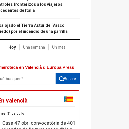
troles fronterizos a los viajeros
cedentes de Italia
alojado el Tierra Astur del Vasco
iedo) por el incendio de una parrilla
Hoy
Una semana
Un mes
meroteca en Valencià d'Europa Press
Buscar
En valencià
nes, 31 de Julio
Casa 47 obri convocatòria de 401