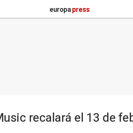
europa
press
sic recalará el 13 de feb