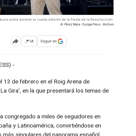
akuna actúa durante la cuarta edición de la Fiesta de la Resurrección.
- A. Pérez Meca - Europa Press - Archivo
IA
Seguir en
Abrir opciones para compartir
SS) -
13 de febrero en el Roig Arena de
'La Gira', en la que presentará los temas de
a congregado a miles de seguidores en
spaña y Latinoamérica, convirtiéndose en
 más singulares del panorama español,