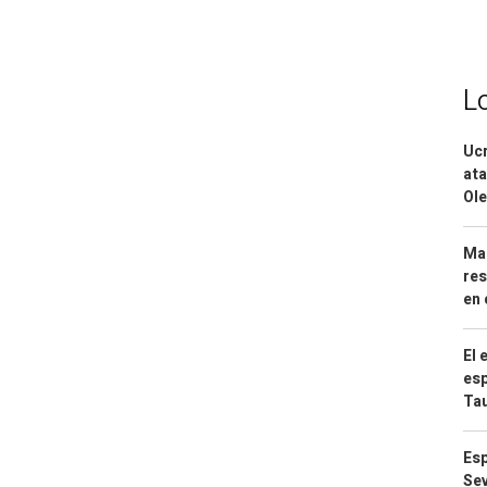
L
Ucr
ata
Ole
Mar
res
en 
El 
esp
Ta
Esp
Sev