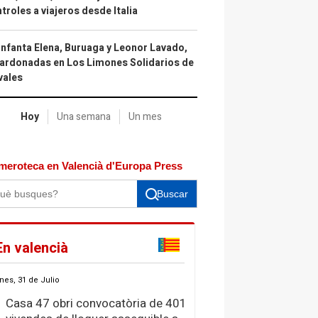
troles a viajeros desde Italia
infanta Elena, Buruaga y Leonor Lavado,
ardonadas en Los Limones Solidarios de
vales
Hoy
Una semana
Un mes
meroteca en Valencià d'Europa Press
Buscar
En valencià
nes, 31 de Julio
Casa 47 obri convocatòria de 401