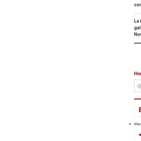
con
La 
gal
No
He
Vier