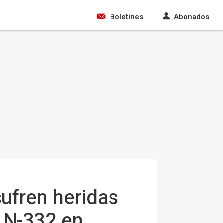
Boletines
Abonados
sufren heridas
a N-332 en