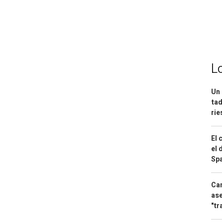
L
Un 
tad
ri
El 
el 
Spa
Can
ase
"tr