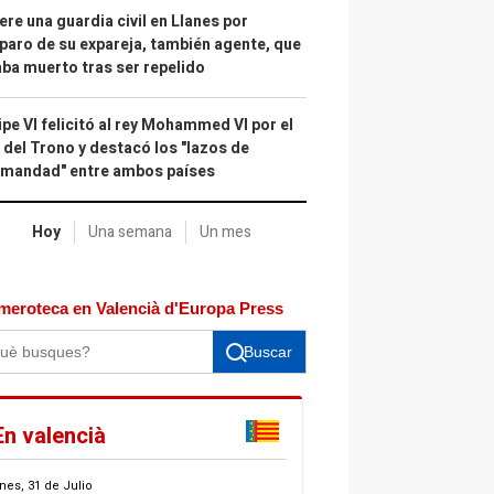
re una guardia civil en Llanes por
paro de su expareja, también agente, que
ba muerto tras ser repelido
ipe VI felicitó al rey Mohammed VI por el
 del Trono y destacó los "lazos de
rmandad" entre ambos países
Hoy
Una semana
Un mes
meroteca en Valencià d'Europa Press
Buscar
En valencià
nes, 31 de Julio