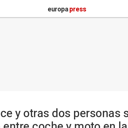
europa
press
ce y otras dos personas 
 entre coche y moto en l