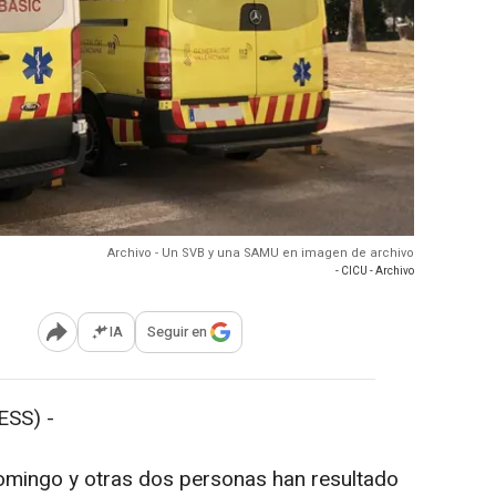
Archivo - Un SVB y una SAMU en imagen de archivo
- CICU - Archivo
IA
Seguir en
Abrir opciones para compartir
ESS) -
mingo y otras dos personas han resultado