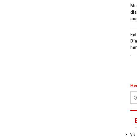
Mue
dis
aca
Fel
Día
he
He
Vier