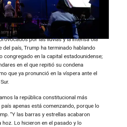
a estos eventos: el comunismo, insistió
 para el "imperio de la libertad" que
ovocados por las lluvias y la intensa ola
te del país, Trump ha terminado hablando
ío congregado en la capital estadounidense;
ndares en el que repitió su condena
mo que ya pronunció en la víspera ante el
Sur.
mos la república constitucional más
o país apenas está comenzando, porque lo
ump. "Y las barras y estrellas acabaron
la hoz. Lo hicieron en el pasado y lo