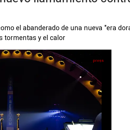
 como el abanderado de una nueva "era do
 tormentas y el calor
 conmemoración final de Washington del 250 aniversario de EEUU - CASA BLANCA / X
IA
Seguir en
Abrir opciones para compartir
os, Donald Trump, ha coronado esta pasada
n del 250º aniversario del país con un
Washington D.C. en el que ha repetido una
terizado a sus diatribas de los últimos