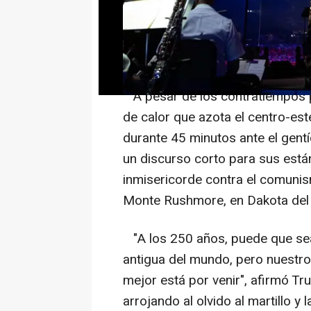
días, durante los prolegómenos 
esta pasada noche es un "cáncer"
abandera el mandatario.
A pesar de los contratiempos pr
de calor que azota el centro-es
durante 45 minutos ante el gent
un discurso corto para sus está
inmisericorde contra el comunis
Monte Rushmore, en Dakota del 
"A los 250 años, puede que sea
antigua del mundo, pero nuestr
mejor está por venir", afirmó Tr
arrojando al olvido al martillo y 