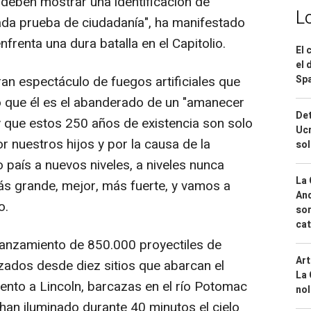
 deben mostrar una identificación de
L
ada prueba de ciudadanía", ha manifestado
frenta una dura batalla en el Capitolio.
El 
el 
n espectáculo de fuegos artificiales que
Spa
ro que él es el abanderado de un "amanecer
Det
 que estos 250 años de existencia son solo
Ucr
por nuestros hijos y por la causa de la
so
o país a nuevos niveles, a niveles nunca
La 
s grande, mejor, más fuerte, y vamos a
And
o.
sor
cat
anzamiento de 850.000 proyectiles de
Art
nzados desde diez sitios que abarcan el
La 
nto a Lincoln, barcazas en el río Potomac
nol
han iluminado durante 40 minutos el cielo