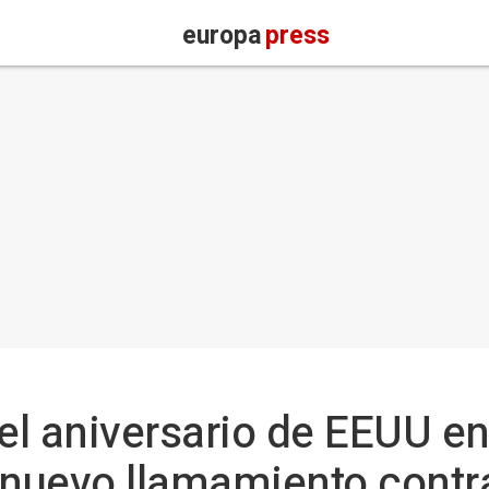
europa
press
l aniversario de EEUU en
n nuevo llamamiento contr