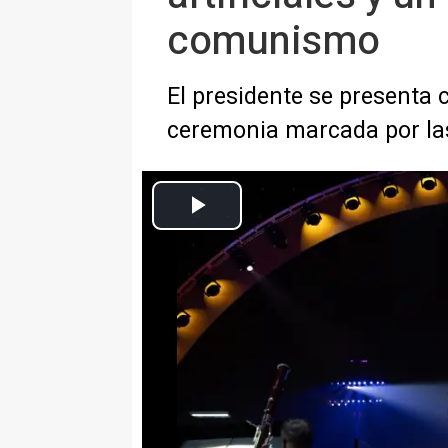
comunismo
El presidente se presenta
ceremonia marcada por las
Donald Trump, en la
Europa Press Internacional
Actualizado: domingo, 5 julio 2026 11:48
MADRID, 5 (EUROPA PRESS)
El presidente de Estados Unid
noche los eventos de celebració
discurso en el National Mall de 
vez más los temas que han carac