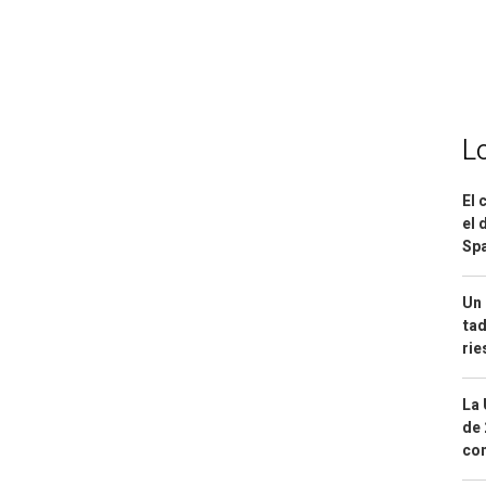
L
El 
el 
Spa
Un 
tad
ri
La 
de 
com