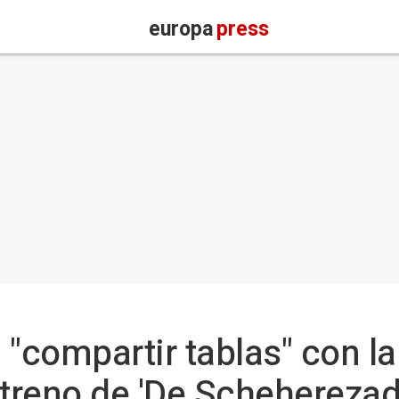
europa
press
a "compartir tablas" con l
streno de 'De Scheherezade