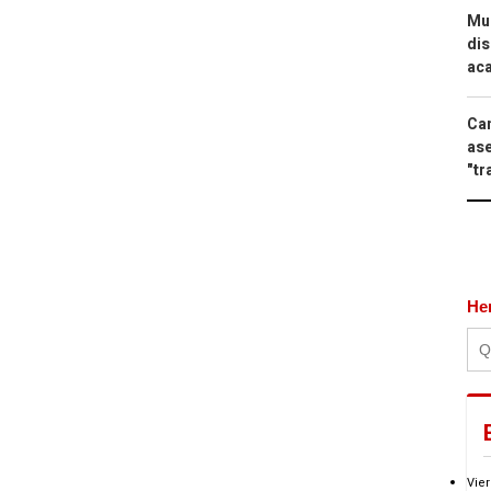
Mue
dis
aca
Can
ase
"tr
He
Vier