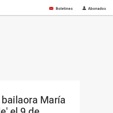
Boletines
Abonados
a bailaora María
' el 9 de