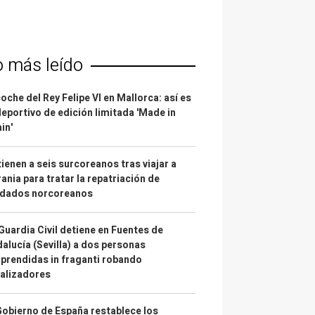
o más leído
coche del Rey Felipe VI en Mallorca: así es
deportivo de edición limitada 'Made in
in'
ienen a seis surcoreanos tras viajar a
ania para tratar la repatriación de
ldados norcoreanos
Guardia Civil detiene en Fuentes de
alucía (Sevilla) a dos personas
prendidas in fraganti robando
alizadores
Gobierno de España restablece los