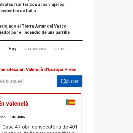
troles fronterizos a los viajeros
cedentes de Italia
alojado el Tierra Astur del Vasco
iedo) por el incendio de una parrilla
Hoy
Una semana
Un mes
meroteca en Valencià d'Europa Press
Buscar
En valencià
nes, 31 de Julio
Casa 47 obri convocatòria de 401