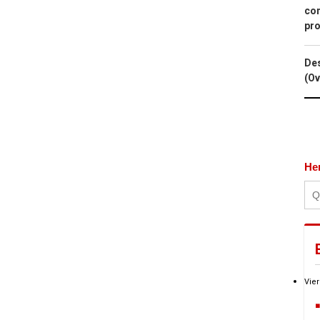
con
pro
Des
(Ov
He
Vier