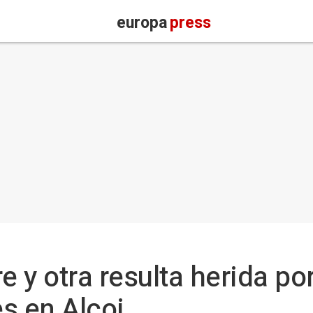
europa
press
 y otra resulta herida por
s en Alcoi