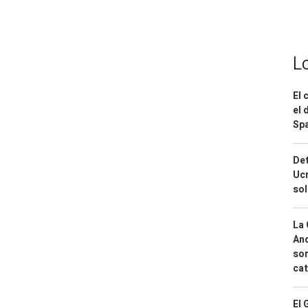
L
El 
el 
Spa
Det
Ucr
so
La 
And
sor
cat
El 