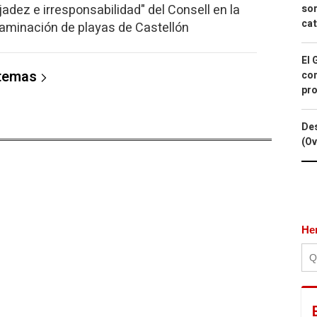
ejadez e irresponsabilidad" del Consell en la
sor
cat
taminación de playas de Castellón
El 
 temas
con
pro
Des
(Ov
He