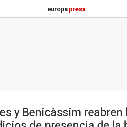
europa
press
s y Benicàssim reabren 
icios de presencia de la b