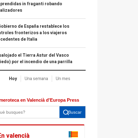
prendidas in fraganti robando
alizadores
Gobierno de España restablece los
troles fronterizos a los viajeros
cedentes de Italia
alojado el Tierra Astur del Vasco
iedo) por el incendio de una parrilla
Hoy
Una semana
Un mes
meroteca en Valencià d'Europa Press
Buscar
En valencià