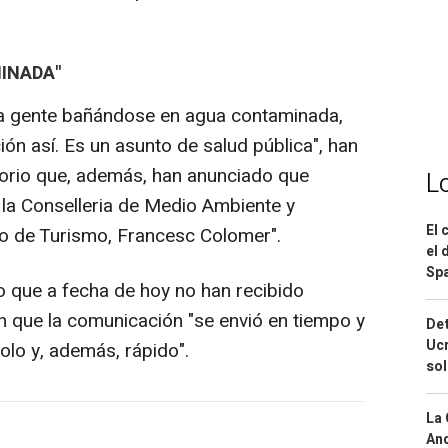
INADA"
 gente bañándose en agua contaminada,
ón así. Es un asunto de salud pública", han
torio que, además, han anunciado que
L
 la Conselleria de Medio Ambiente y
El 
co de Turismo, Francesc Colomer".
el 
Spa
 que a fecha de hoy no han recibido
n que la comunicación "se envió en tiempo y
Det
Ucr
olo y, además, rápido".
so
La 
And