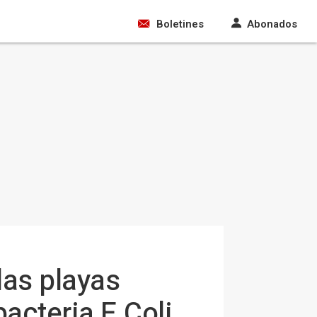
Boletines
Abonados
las playas
acteria E.Coli