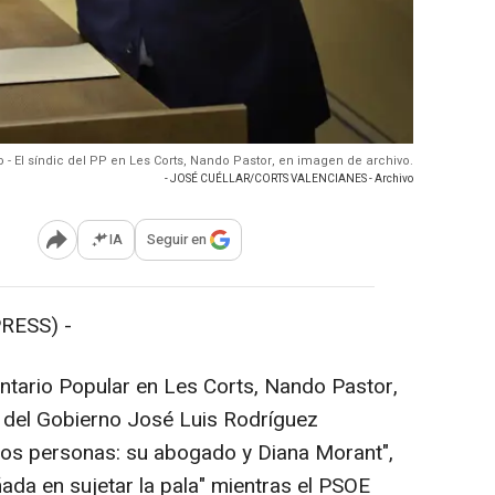
o - El síndic del PP en Les Corts, Nando Pastor, en imagen de archivo.
- JOSÉ CUÉLLAR/CORTS VALENCIANES - Archivo
IA
Seguir en
Abrir opciones para compartir
RESS) -
tario Popular en Les Corts, Nando Pastor,
 del Gobierno José Luis Rodríguez
dos personas: su abogado y Diana Morant",
ada en sujetar la pala" mientras el PSOE