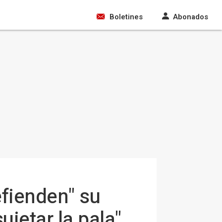
Boletines
Abonados
efienden" su
jetar la pala"