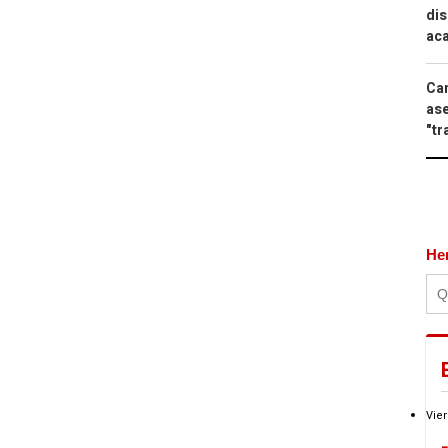
dis
aca
Can
ase
"tr
He
Vier