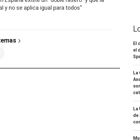
n España existe un "doble rasero" y que la
al y no se aplica igual para todos"
L
 temas
El 
el 
Spa
La 
And
sor
cat
La 
de 
com
Mue