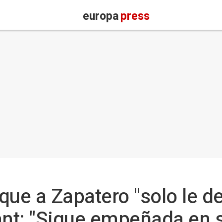
europa
press
que a Zapatero "solo le d
t: "Sigue empeñada en su