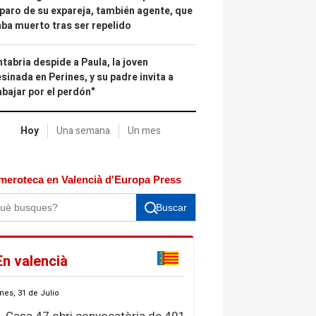
paro de su expareja, también agente, que
ba muerto tras ser repelido
tabria despide a Paula, la joven
sinada en Perines, y su padre invita a
abajar por el perdón"
Hoy
Una semana
Un mes
meroteca en Valencià d'Europa Press
Buscar
En valencià
nes, 31 de Julio