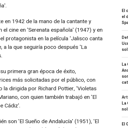
a'.
El 
el 
 en 1942 de la mano de la cantante y
Spa
en el cine en 'Serenata española' (1947) y en
l protagonista en la película 'Jalisco canta
Det
Ucr
te, a la que seguiría poco después 'La
so
.
La 
 su primera gran época de éxito,
And
sor
rices más solicitadas por el público, con
cat
la dirigida por Richard Pottier, 'Violetas
 Mariano, con quien también trabajó en 'El
Art
La 
e Cádiz'.
nol
ién son 'El Sueño de Andalucía' (1951), 'El
El 