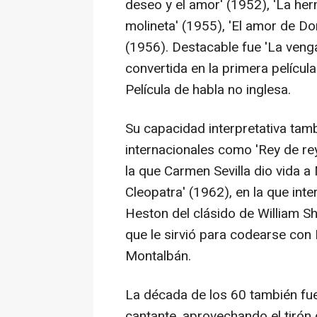
deseo y el amor' (1952), 'La her
molineta' (1955), 'El amor de Do
(1956). Destacable fue 'La venga
convertida en la primera pelícu
Película de habla no inglesa.
Su capacidad interpretativa tamb
internacionales como 'Rey de rey
la que Carmen Sevilla dio vida 
Cleopatra' (1962), en la que int
Heston del clásido de William Sh
que le sirvió para codearse con 
Montalbán.
La década de los 60 también fue
cantante, aprovechando el tirón 