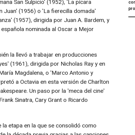
mana San Sulpicio' (1952), 'La pícara
con
pro
n Juan' (1956) o 'La fierecilla domada'
nza' (1957), dirigida por Juan A. Bardem, y
la española nominada al Oscar a Mejor
ién la llevó a trabajar en producciones
es' (1961), dirigida por Nicholas Ray y en
a María Magdalena, o 'Marco Antonio y
erpretó a Octavia en esta versión de Charlton
akespeare. Un paso por la 'meca del cine'
Frank Sinatra, Cary Grant o Ricardo
 la etapa en la que se consolidó como
de la década previa gracias a las canciones