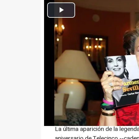
Carmen
Europa Press Cultura
Actualizado: martes, 27 junio 2023 23:45
MADRID, 27 (EUROPA PRESS)
La actriz Carmen Sevilla ha fall
informado su hijo a Europa Pres
Fue trasladada este lunes desde
(Madrid) hasta un hospital madri
Sevilla vivió en una residencia 
ser diagnosticada de Alzhéimer.
La última aparición de la legenda
aniversario de Telecinco --caden