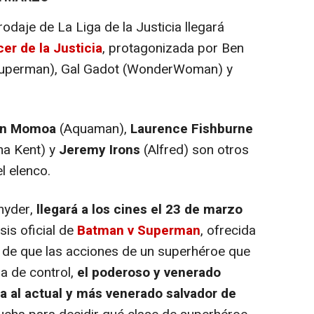
aje de La Liga de la Justicia llegará
r de la Justicia
, protagonizada por Ben
 (Superman), Gal Gadot (WonderWoman) y
on Momoa
(Aquaman),
Laurence Fishburne
a Kent) y
Jeremy Irons
(Alfred) son otros
l elenco.
nyder,
llegará a los cines el 23 de marzo
sis oficial de
Batman v Superman
, ofrecida
r de que las acciones de un superhéroe que
a de control,
el poderoso y venerado
a al actual y más venerado salvador de