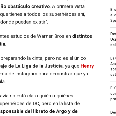
ño obstáculo creativo
. A primera vista
El 
que tienes a todos los superhéroes ahí,
el 
Spa
donde puedan existir".
Det
entes estudios de Warner Bros en
distintos
Ucr
dia
.
so
reparando la cinta, pero no es el único
La 
And
je de La Liga de la Justicia
, ya que
Henry
sor
enta de Instagram para demostrar que ya
cat
la.
El 
con
avía no está claro quién o quiénes
pro
superhéroes de DC, pero en la lista de
esponsable del libreto de Argo y de
Des