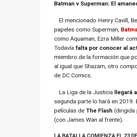
Batman v Superman: El amanece
El mencionado Henry Cavill, Ben
papeles como Superman,
Batm
como Aquaman, Ezra Miller como
Todavía
falta por conocer al ac
miembro de la formación que po
al igual que Shazam, otro compo
de DC Comics.
La Liga de la Justicia
llegará 
segunda parte lo hará en 2019.
películas de
The Flash
(dirigida
(con James Wan al frente).
LA BATALLA COMIENZA EL 23 D