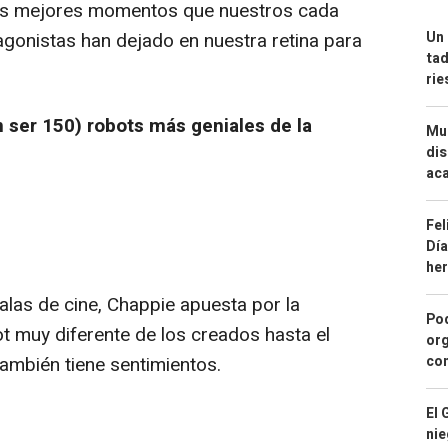
os mejores momentos que nuestros cada
gonistas han dejado en nuestra retina para
Un 
tad
ri
 ser 150) robots más geniales de la
Mue
dis
aca
Fel
Día
he
las de cine, Chappie apuesta por la
Pod
t muy diferente de los creados hasta el
org
con
también tiene sentimientos.
El 
nie