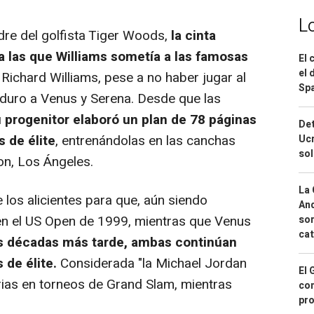
L
e del golfista Tiger Woods,
la cinta
a las que Williams sometía a las famosas
El 
el 
. Richard Williams, pese a no haber jugar al
Spa
 duro a Venus y Serena. Desde que las
 progenitor elaboró un plan de 78 páginas
Det
s de élite
, entrenándolas en las canchas
Ucr
so
on, Los Ángeles.
La 
los alicientes para que, aún siendo
And
en el US Open de 1999, mientras que Venus
sor
cat
 décadas más tarde, ambas continúan
 de élite.
Considerada "la Michael Jordan
El 
orias en torneos de Grand Slam, mientras
con
pro