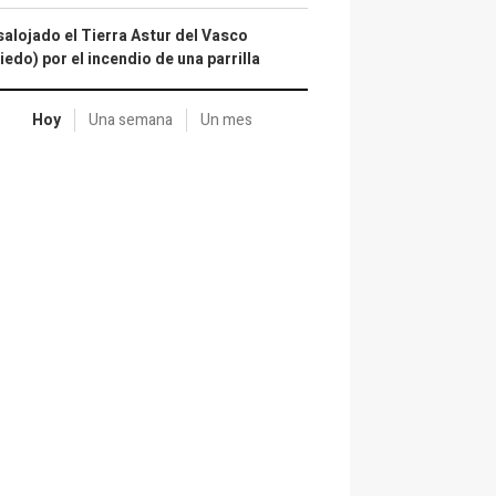
alojado el Tierra Astur del Vasco
iedo) por el incendio de una parrilla
Hoy
Una semana
Un mes