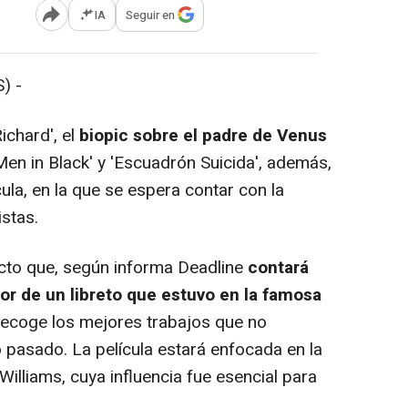
IA
Seguir en
Abrir opciones para compartir
) -
ichard'
, el
biopic sobre el padre de Venus
Men in Black'
y
'Escuadrón Suicida'
, además,
ula, en la que se espera contar con la
stas.
ecto que, según informa
Deadline
contará
or de un libreto que estuvo en la famosa
e recoge los mejores trabajos que no
o pasado. La película estará enfocada en la
illiams, cuya influencia fue esencial para