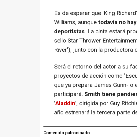
Es de esperar que
'King Richard
Williams, aunque
todavía no hay
deportistas
. La cinta estará pr
sello Star Thrower Entertainment
River'
), junto con la productora 
Será el retorno del actor a su f
proyectos de acción como
'Escu
que ya prepara James Gunn- o el 
participará.
Smith tiene pendien
'
Aladdin
'
, dirigida por Guy Ritch
año estrenará la tercera parte de
Contenido patrocinado