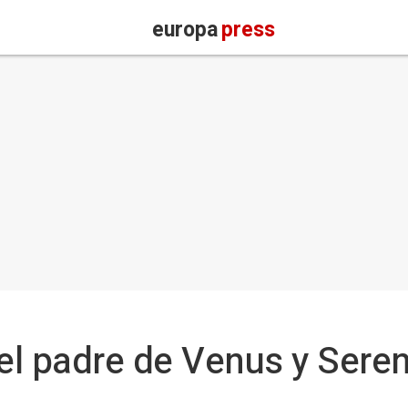
europa
press
 el padre de Venus y Sere