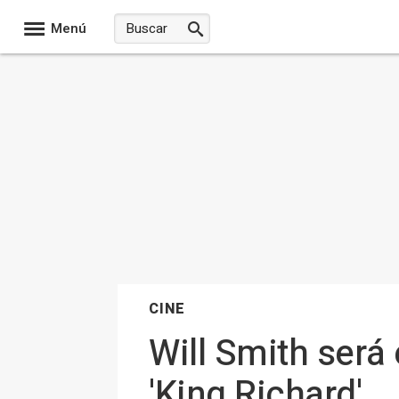
Menú
CINE
Will Smith será
'King Richard'