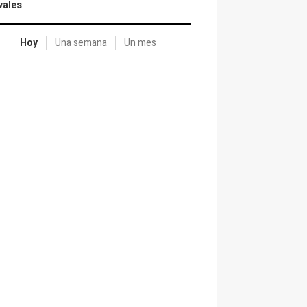
vales
Hoy
Una semana
Un mes