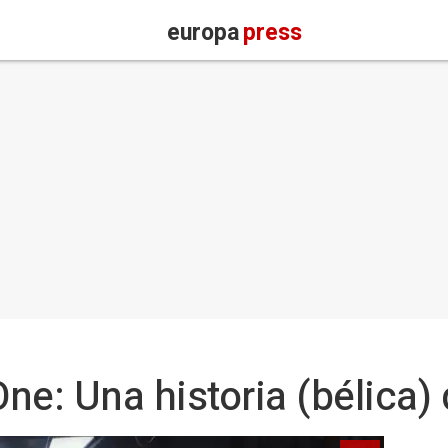
europa
press
One: Una historia (bélica)