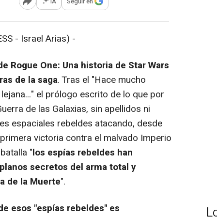
IA
Seguir en
Abrir opciones para compartir
 - Israel Arias) -
de
Rogue One: Una historia de Star Wars
ras de la saga
. Tras el "
Hace mucho
ejana...
" el prólogo escrito de lo que por
erra de las Galaxias, sin apellidos ni
aves espaciales rebeldes atacando, desde
primera victoria contra el malvado Imperio
batalla "
los espías rebeldes han
planos secretos del arma total y
lla de la Muerte
".
 de esos "espías rebeldes" es
L