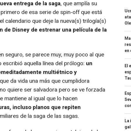
nueva entrega de la saga
, que amplía su
Ucr
 primero de esa serie de spin-off que está
ata
l calendario que deje la nueva(s) trilogía(s)
Ole
n de Disney de estrenar una película de la
Mar
res
en 
n seguro, se parece muy, muy poco al que
scribió aquella línea del prólogo:
un
El 
remeditadamente multiétnico y
esp
Ta
a que da vida una más que cumplidora
 no quiere ser salvadora pero se ve forzada
Esp
 se mantiene al igual que lo hacen
Sev
con
uras, incluso planos que repiten
miliares de la saga de las sagas.
La 
gal