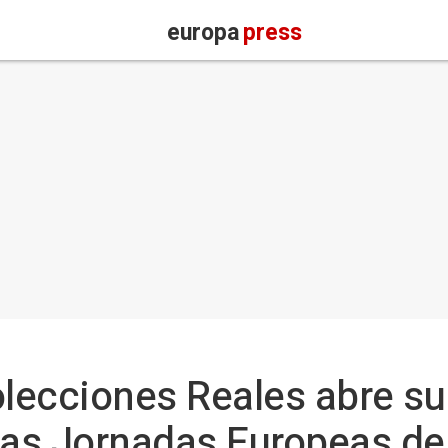
europa
press
olecciones Reales abre su
las Jornadas Europeas de