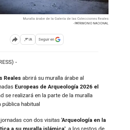
Muralla árabe de la Galería de las Colecciones Reales
- PATRIMONIO NACIONAL
IA
Seguir en
Abrir opciones para compartir
ESS) -
s Reales
abrirá su muralla árabe al
rnadas
Europeas de Arqueología 2026 el
ad se realizará en la parte de la muralla
a pública habitual
s jornadas con dos visitas
'Arqueología en la
ica a su muralla islámica'
, a los restos de