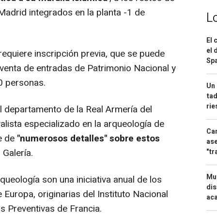
Madrid integrados en la planta -1 de
L
El 
el 
requiere inscripción previa, que se puede
Spa
 venta de entradas de Patrimonio Nacional y
0 personas.
Un 
tad
ri
 departamento de la Real Armería del
alista especializado en la arqueología de
Can
ue de
"numerosos detalles" sobre estos
ase
a Galería.
"tr
Mue
ología son una iniciativa anual de los
dis
uropa, originarias del Instituto Nacional
aca
s Preventivas de Francia.