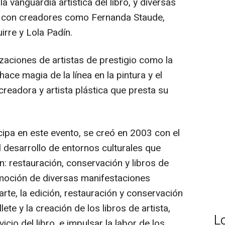
a vanguardia artística del libro, y diversas
n con creadores como Fernanda Staude,
irre y Lola Padín.
zaciones de artistas de prestigio como la
ace magia de la línea en la pintura y el
readora y artista plástica que presta su
icipa en este evento, se creó en 2003 con el
al desarrollo de entornos culturales que
n: restauración, conservación y libros de
omoción de diversas manifestaciones
 arte, la edición, restauración y conservación
te y la creación de los libros de artista,
L
icio del libro, e impulsar la labor de los