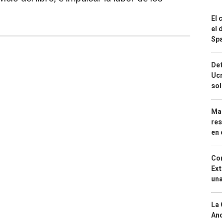
El 
el 
Spa
Det
Ucr
so
Mar
res
en 
Cor
Ext
una
La 
And