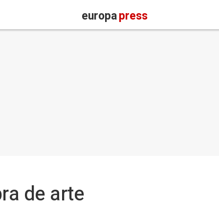
europa
press
ra de arte