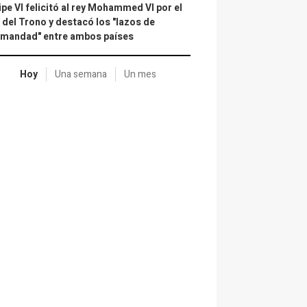
ipe VI felicitó al rey Mohammed VI por el
 del Trono y destacó los "lazos de
rmandad" entre ambos países
Hoy
Una semana
Un mes