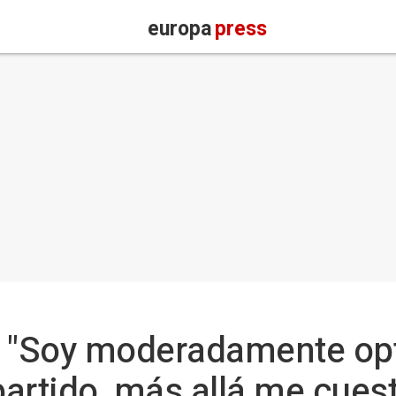
europa
press
: "Soy moderadamente op
 partido, más allá me cue