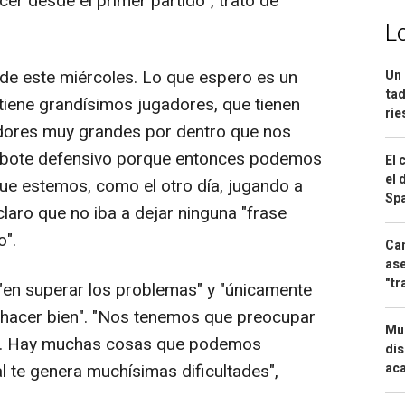
er desde el primer partido", trató de
L
o de este miércoles. Lo que espero es un
Un 
tad
tiene grandísimos jugadores, que tienen
ri
dores muy grandes por dentro que nos
 rebote defensivo porque entonces podemos
El 
el 
que estemos, como el otro día, jugando a
Spa
claro que no iba a dejar ninguna "frase
o".
Can
ase
"tr
 "en superar los problemas" y "únicamente
 hacer bien". "Nos tenemos que preocupar
Mue
s. Hay muchas cosas que podemos
dis
aca
al te genera muchísimas dificultades",