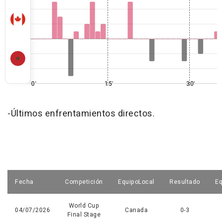
0'
15'
30'
-Últimos enfrentamientos directos.
Fecha
Competición
EquipoLocal
Resultado
Eq
World Cup
04/07/2026
Canada
0-3
Final Stage