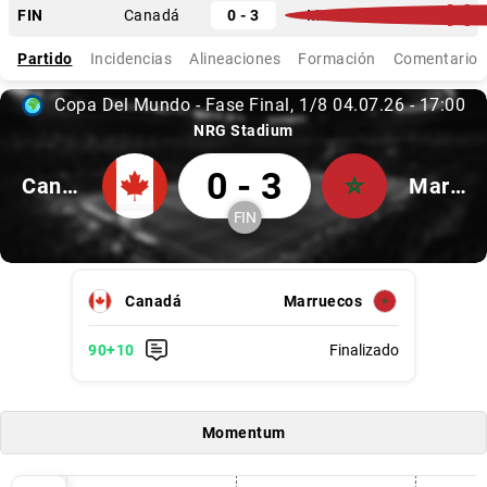
Finalizado
FIN
Canadá
0 - 3
Marruecos
Partido
Incidencias
Alineaciones
Formación
Comentarios
Copa Del Mundo - Fase Final
1/8
04.07.26
-
17:00
Copa del Mundo - Fase Final, 1/8
04.07.26, 17:00
NRG Stadium
Canadá 0 Marruecos 3
0
-
3
Canadá
Marruecos
FIN
Finalizado
Canadá, Marruecos
Canadá
Marruecos
90
+10
Finalizado
Minuto 90 +10, Finalizado
Minuto 90 +10
Momentum