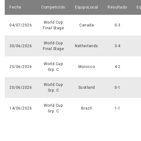
Fecha
Competición
EquipoLocal
Resultado
Eq
World Cup
04/07/2026
Canada
0-3
Final Stage
World Cup
30/06/2026
Netherlands
3-4
Final Stage
World Cup
25/06/2026
Morocco
4-2
Grp. C
World Cup
20/06/2026
Scotland
0-1
Grp. C
World Cup
14/06/2026
Brazil
1-1
Grp. C