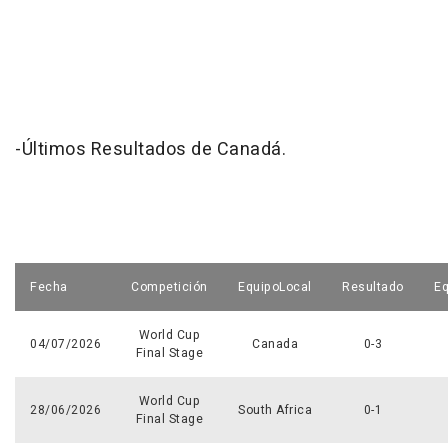
-Últimos Resultados de Canadá.
Fecha
Competición
EquipoLocal
Resultado
Eq
World Cup
04/07/2026
Canada
0-3
Final Stage
World Cup
28/06/2026
South Africa
0-1
Final Stage