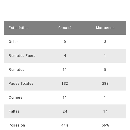
Estadística
Canadá
Marruecos
Goles
0
3
Remates Fuera
4
1
Remates
11
5
Pases Totales
132
288
Corners
11
1
Faltas
24
14
Posesión
44%
56%