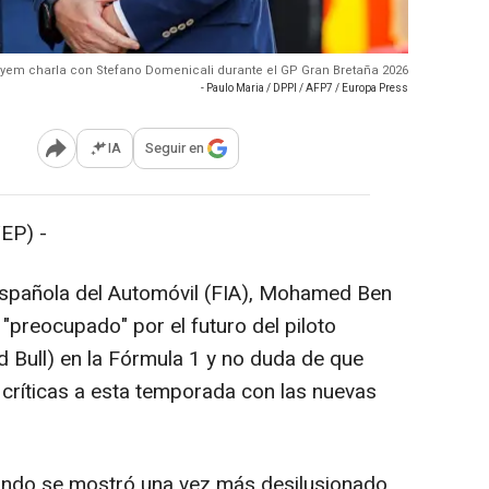
m charla con Stefano Domenicali durante el GP Gran Bretaña 2026
- Paulo Maria / DPPI / AFP7 / Europa Press
IA
Seguir en
Abrir opciones para compartir
EP) -
 Española del Automóvil (FIA), Mohamed Ben
 "preocupado" por el futuro del piloto
 Bull) en la Fórmula 1 y no duda de que
críticas a esta temporada con las nuevas
undo se mostró una vez más desilusionado