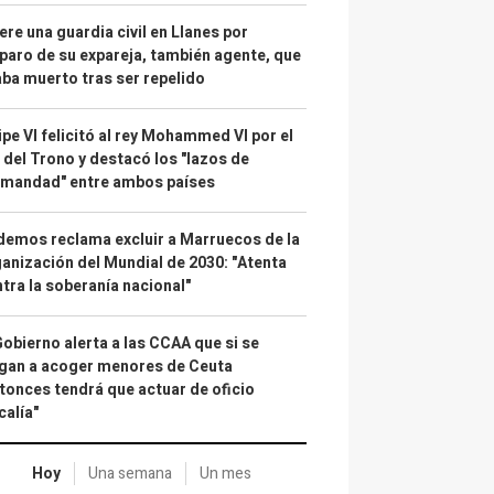
re una guardia civil en Llanes por
paro de su expareja, también agente, que
ba muerto tras ser repelido
ipe VI felicitó al rey Mohammed VI por el
 del Trono y destacó los "lazos de
rmandad" entre ambos países
emos reclama excluir a Marruecos de la
anización del Mundial de 2030: "Atenta
tra la soberanía nacional"
Gobierno alerta a las CCAA que si se
gan a acoger menores de Ceuta
tonces tendrá que actuar de oficio
calía"
Hoy
Una semana
Un mes