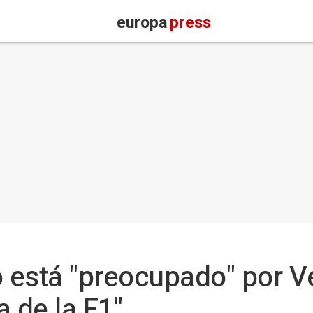
europa
press
 está "preocupado" por V
 de la F1"