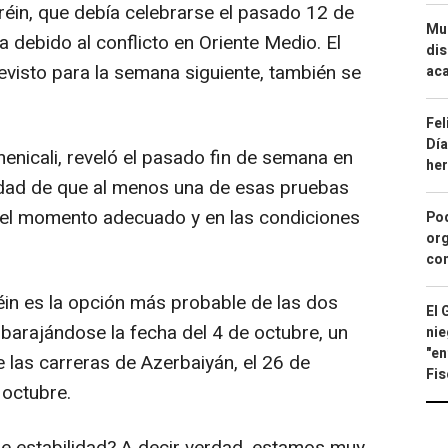
réin, que debía celebrarse el pasado 12 de
Mue
 debido al conflicto en Oriente Medio. El
dis
evisto para la semana siguiente, también se
aca
Fel
Día
menicali, reveló el pasado fin de semana en
he
ilidad de que al menos una de esas pruebas
n el momento adecuado y en las condiciones
Pod
org
con
éin es la opción más probable de las dos
El 
barajándose la fecha del 4 de octubre, un
nie
"en
e las carreras de Azerbaiyán, el 26 de
Fis
 octubre.