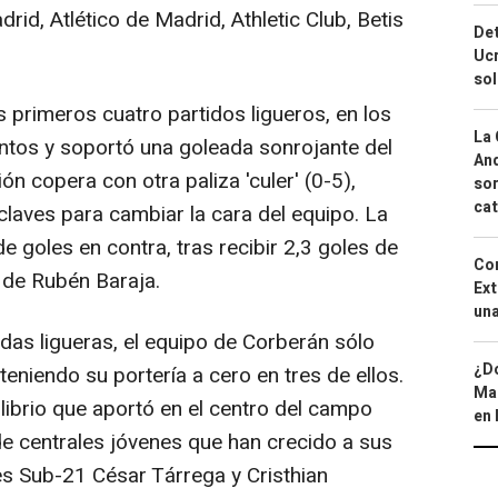
id, Atlético de Madrid, Athletic Club, Betis
Det
Ucr
so
s primeros cuatro partidos ligueros, en los
La 
tos y soportó una goleada sonrojante del
And
ión copera con otra paliza 'culer' (0-5),
sor
cat
claves para cambiar la cara del equipo. La
de goles en contra, tras recibir 2,3 goles de
Cor
 de Rubén Baraja.
Ext
una
adas ligueras, el equipo de Corberán sólo
¿Dó
teniendo su portería a cero en tres de ellos.
Map
librio que aportó en el centro del campo
en 
e centrales jóvenes que han crecido a sus
s Sub-21 César Tárrega y Cristhian