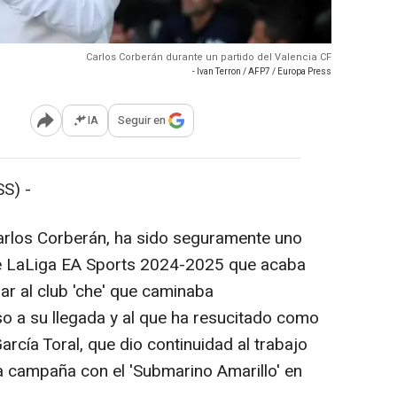
Carlos Corberán durante un partido del Valencia CF
- Ivan Terron / AFP7 / Europa Press
IA
Seguir en
Abrir opciones para compartir
S) -
Carlos Corberán, ha sido seguramente uno
de LaLiga EA Sports 2024-2025 que acaba
izar al club 'che' que caminaba
o a su llegada y al que ha resucitado como
rcía Toral, que dio continuidad al trabajo
a campaña con el 'Submarino Amarillo' en