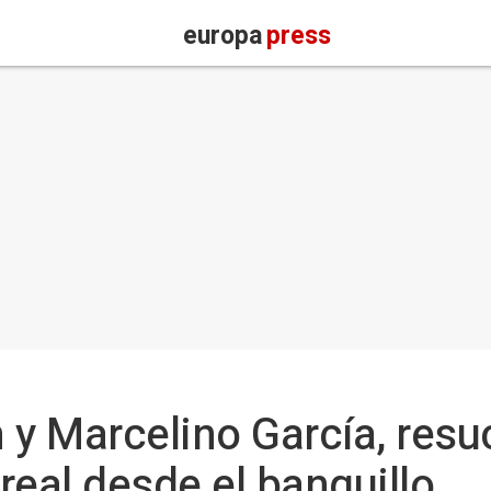
europa
press
 y Marcelino García, resu
rreal desde el banquillo