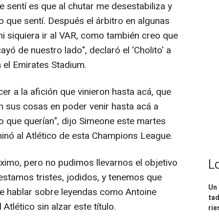
 sentí es que al chutar me desestabiliza y
o que sentí. Después el árbitro en algunas
i siquiera ir al VAR, como también creo que
yó de nuestro lado", declaró el 'Cholito' a
n el Emirates Stadium.
r a la afición que vinieron hasta acá, que
n sus cosas en poder venir hasta acá a
o que querían", dijo Simeone este martes
inó al Atlético de esta Champions League.
L
imo, pero no pudimos llevarnos el objetivo
 estamos tristes, jodidos, y tenemos que
Un 
 de hablar sobre leyendas como Antoine
tad
tlético sin alzar este título.
ri