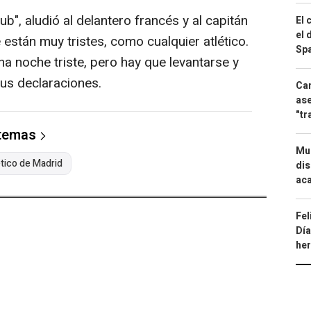
b", aludió al delantero francés y al capitán
El 
el 
están muy tristes, como cualquier atlético.
Spa
a noche triste, pero hay que levantarse y
 sus declaraciones.
Can
ase
"tr
 temas
Mue
ético de Madrid
dis
aca
Fel
Día
he