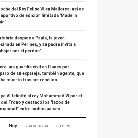
coche del Rey Felipe VI en Mallorca: así es
deportivo de edición limitada 'Made in
in'
tabria despide a Paula, la joven
sinada en Perines, y su padre invita a
abajar por el perdón"
re una guardia civil en Llanes por
paro de su expareja, también agente, que
ba muerto tras ser repelido
ipe VI felicitó al rey Mohammed VI por el
 del Trono y destacó los "lazos de
rmandad" entre ambos países
Hoy
Una semana
Un mes