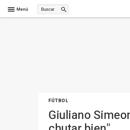
Menú
FÚTBOL
Giuliano Simeon
chutar bien"