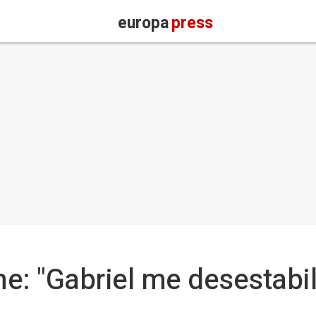
europa
press
e: "Gabriel me desestabil