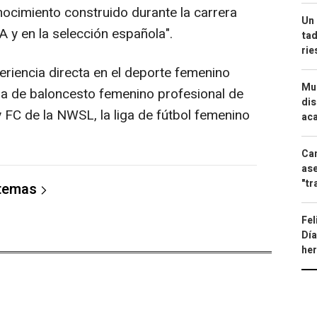
onocimiento construido durante la carrera
Un 
 y en la selección española".
tad
ri
riencia directa en el deporte femenino
Mue
ga de baloncesto femenino profesional de
dis
 FC de la NWSL, la liga de fútbol femenino
aca
Can
ase
"tr
 temas
Fel
Día
he