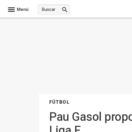
Menú
FÚTBOL
Pau Gasol propo
Liga F