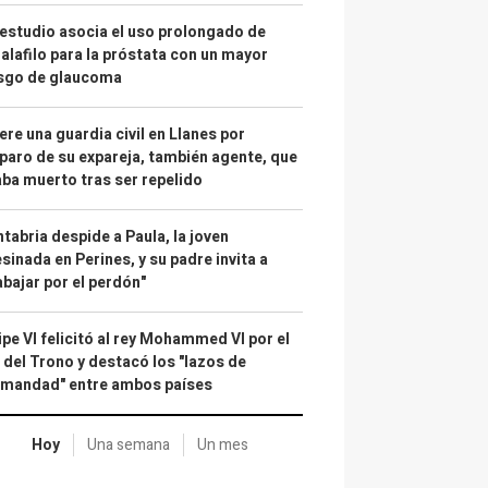
estudio asocia el uso prolongado de
alafilo para la próstata con un mayor
esgo de glaucoma
re una guardia civil en Llanes por
paro de su expareja, también agente, que
ba muerto tras ser repelido
tabria despide a Paula, la joven
sinada en Perines, y su padre invita a
abajar por el perdón"
ipe VI felicitó al rey Mohammed VI por el
 del Trono y destacó los "lazos de
rmandad" entre ambos países
Hoy
Una semana
Un mes