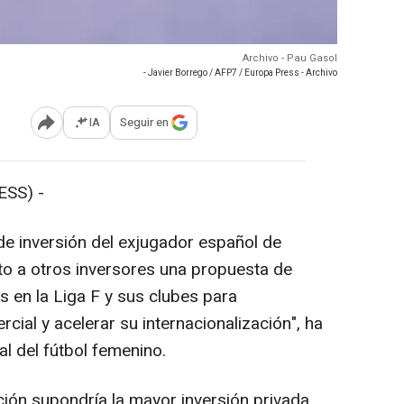
Archivo - Pau Gasol
- Javier Borrego / AFP7 / Europa Press - Archivo
IA
Seguir en
Abrir opciones para compartir
SS) -
e inversión del exjugador español de
nto a otros inversores una propuesta de
s en la Liga F y sus clubes para
cial y acelerar su internacionalización", ha
l del fútbol femenino.
ión supondría la mayor inversión privada