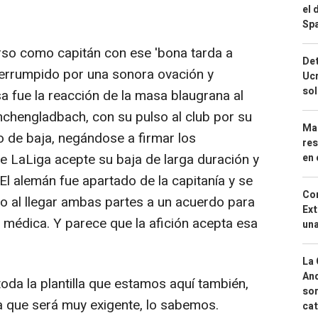
el 
Spa
so como capitán con ese 'bona tarda a
Det
nterrumpido por una sonora ovación y
Ucr
so
 fue la reacción de la masa blaugrana al
nchengladbach, con su pulso al club por su
Mar
o de baja, negándose a firmar los
res
 LaLiga acepte su baja de larga duración y
en 
 El alemán fue apartado de la capitanía y se
Cor
do al llegar ambas partes a un acuerdo para
Ext
 médica. Y parece que la afición acepta esa
una
La 
And
oda la plantilla que estamos aquí también,
sor
 que será muy exigente, lo sabemos.
cat