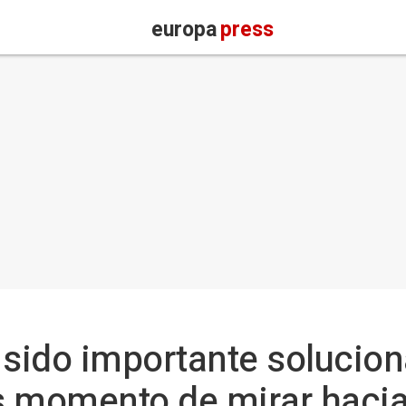
europa
press
 sido importante solucion
es momento de mirar hacia