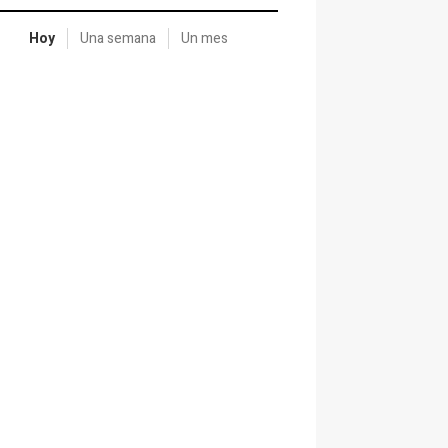
Hoy
Una semana
Un mes