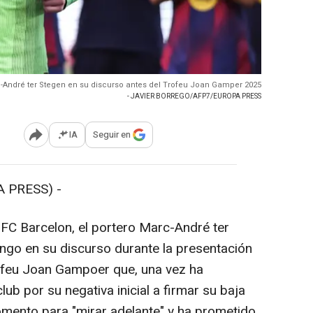
-André ter Stegen en su discurso antes del Trofeu Joan Gamper 2025
- JAVIER BORREGO/AFP7/EUROPA PRESS
IA
Seguir en
Abrir opciones para compartir
 PRESS) -
FC Barcelon, el portero Marc-André ter
ngo en su discurso durante la presentación
 Trofeu Joan Gampoer que, una vez ha
lub por su negativa inicial a firmar su baja
mento para "mirar adelante" y ha prometido