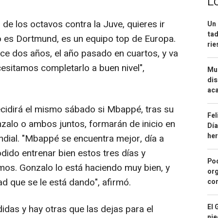
L
 de los octavos contra la Juve, quieres ir
Un 
tad
o es Dortmund, es un equipo top de Europa.
ri
ace dos años, el año pasado en cuartos, y va
cesitamos completarlo a buen nivel",
Mue
dis
aca
cidirá el mismo sábado si Mbappé, tras su
Fel
nzalo o ambos juntos, formarán de inicio en
Día
he
ndial. "Mbappé se encuentra mejor, día a
dido entrenar bien estos tres días y
Pod
os. Gonzalo lo está haciendo muy bien, y
org
d que se le está dando", afirmó.
con
El 
das y hay otras que las dejas para el
nie