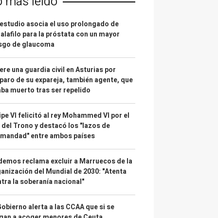
o más leído
estudio asocia el uso prolongado de
alafilo para la próstata con un mayor
esgo de glaucoma
re una guardia civil en Asturias por
paro de su expareja, también agente, que
ba muerto tras ser repelido
ipe VI felicitó al rey Mohammed VI por el
 del Trono y destacó los "lazos de
rmandad" entre ambos países
emos reclama excluir a Marruecos de la
anización del Mundial de 2030: "Atenta
tra la soberanía nacional"
Gobierno alerta a las CCAA que si se
gan a acoger menores de Ceuta