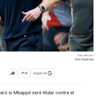
Xabi Alonso
- Sven Hoppe/dpa
IA
Seguir en
Abrir opciones para compartir
aró si Mbappé será titular contra el