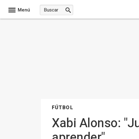
Menú
FÚTBOL
Xabi Alonso: "J
aprender"