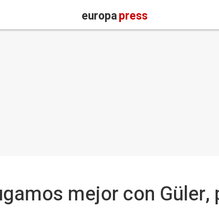
europa
press
ugamos mejor con Güler, 