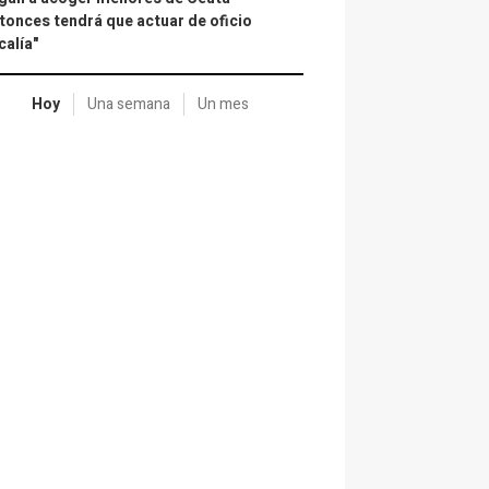
tonces tendrá que actuar de oficio
calía"
Hoy
Una semana
Un mes