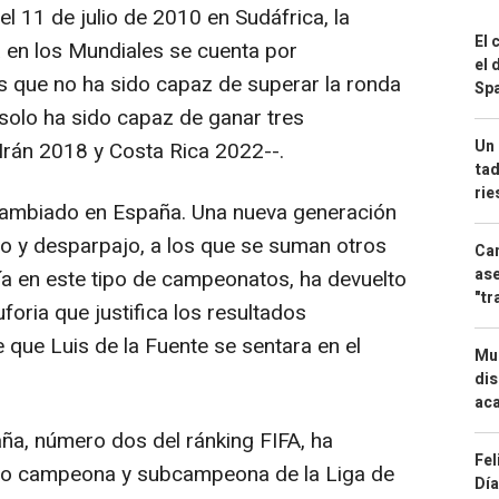
 11 de julio de 2010 en Sudáfrica, la
El 
a en los Mundiales se cuenta por
el 
s que no ha sido capaz de superar la ronda
Spa
 solo ha sido capaz de ganar tres
Un 
 Irán 2018 y Costa Rica 2022--.
tad
ri
cambiado en España. Una nueva generación
o y desparpajo, a los que se suman otros
Can
ase
ía en este tipo de campeonatos, ha devuelto
"tr
uforia que justifica los resultados
que Luis de la Fuente se sentara en el
Mue
dis
aca
aña, número dos del ránking FIFA, ha
Fel
ido campeona y subcampeona de la Liga de
Día