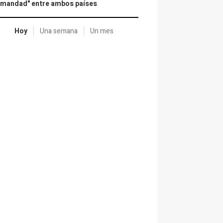
rmandad" entre ambos países
Hoy
Una semana
Un mes