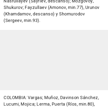
Nasrullayev (Sayfiev, descanso); Mozgovoy,
Shukurov; Fayzullaev (Amonov, min.77), Urunov
(Khamdamov, descanso) y Shomurodov
(Sergeev, min.93).
COLOMBIA: Vargas; Muñoz, Davinson Sánchez,
Lucumi, Mojica; Lerma, Puerta (Ríos, min.80),