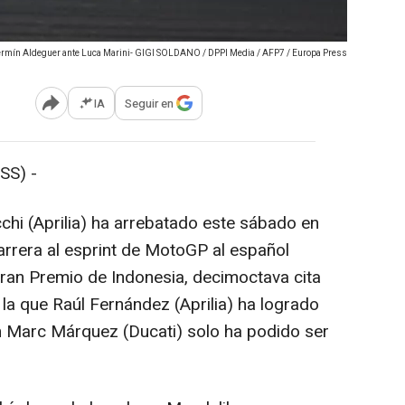
rmín Aldeguer ante Luca Marini- GIGI SOLDANO / DPPI Media / AFP7 / Europa Press
IA
Seguir en
Abrir opciones para compartir
SS) -
chi (Aprilia) ha arrebatado este sábado en
a carrera al esprint de MotoGP al español
Gran Premio de Indonesia, decimoctava cita
la que Raúl Fernández (Aprilia) ha logrado
n Marc Márquez (Ducati) solo ha podido ser