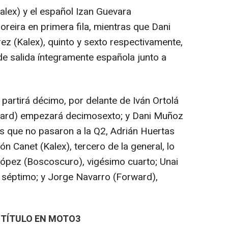
lex) y el español Izan Guevara
eira en primera fila, mientras que Dani
z (Kalex), quinto y sexto respectivamente,
e salida íntegramente española junto a
artirá décimo, por delante de Iván Ortolá
ward) empezará decimosexto; y Dani Muñoz
os que no pasaron a la Q2, Adrián Huertas
n Canet (Kalex), tercero de la general, lo
López (Boscoscuro), vigésimo cuarto; Unai
 séptimo; y Jorge Navarro (Forward),
 TÍTULO EN MOTO3