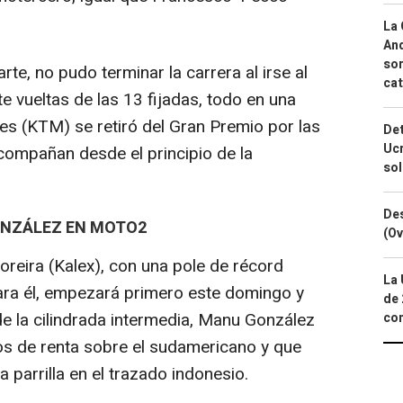
La 
And
sor
e, no pudo terminar la carrera al irse al
cat
ete vueltas de las 13 fijadas, todo en una
les (KTM) se retiró del Gran Premio por las
Det
Ucr
compañan desde el principio de la
so
Des
ONZÁLEZ EN MOTO2
(Ov
reira (Kalex), con una pole de récord
La 
para él, empezará primero este domingo y
de 
de la cilindrada intermedia, Manu González
com
os de renta sobre el sudamericano y que
a parrilla en el trazado indonesio.