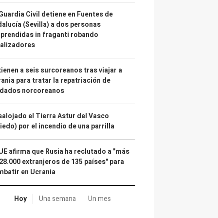
Guardia Civil detiene en Fuentes de
alucía (Sevilla) a dos personas
prendidas in fraganti robando
alizadores
ienen a seis surcoreanos tras viajar a
ania para tratar la repatriación de
ldados norcoreanos
alojado el Tierra Astur del Vasco
iedo) por el incendio de una parrilla
UE afirma que Rusia ha reclutado a "más
28.000 extranjeros de 135 países" para
batir en Ucrania
Hoy
Una semana
Un mes