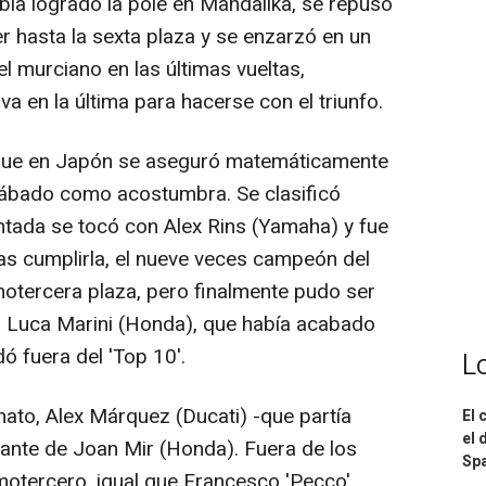
ía logrado la pole en Mandalika, se repuso
er hasta la sexta plaza y se enzarzó en un
 murciano en las últimas vueltas,
a en la última para hacerse con el triunfo.
que en Japón se aseguró matemáticamente
 sábado como acostumbra. Se clasificó
ntada se tocó con Alex Rins (Yamaha) y fue
ras cumplirla, el nueve veces campeón del
otercera plaza, pero finalmente pudo ser
no Luca Marini (Honda), que había acabado
dó fuera del 'Top 10'.
L
to, Alex Márquez (Ducati) -que partía
El 
el 
lante de Joan Mir (Honda). Fuera de los
Spa
motercero, igual que Francesco 'Pecco'