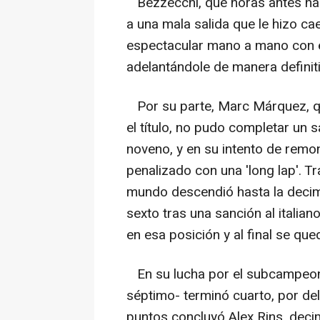
Bezzecchi, que horas antes hab
a una mala salida que le hizo ca
espectacular mano a mano con el
adelantándole de manera definitiv
Por su parte, Marc Márquez, 
el título, no pudo completar un
noveno, y en su intento de remo
penalizado con una 'long lap'. T
mundo descendió hasta la decim
sexto tras una sanción al italia
en esa posición y al final se que
En su lucha por el subcampeona
séptimo- terminó cuarto, por de
puntos concluyó Alex Rins, deci