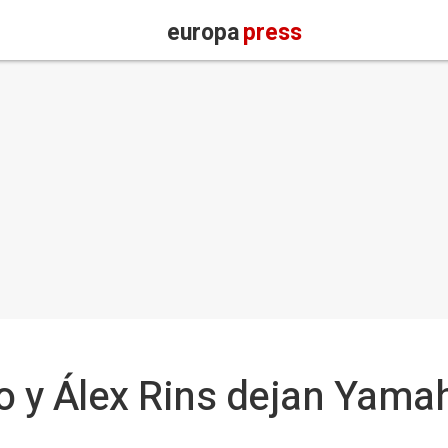
europa
press
o y Álex Rins dejan Yamaha