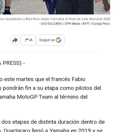
abio Quartararo y Álex Rins dejan Yamaha al final de este Mundial 2026
- GIGI SOLDANO / DPPI Media / AFP7 / Europa Press
IA
Seguir en
Abrir opciones para compartir
 PRESS) -
 este martes que el francés Fabio
s pondrán fin a su etapa como pilotos del
Yamaha MotoGP Team al término del
dos etapas de distinta duración dentro de
na. Quartararo llegó a Yamaha en 2019 y se