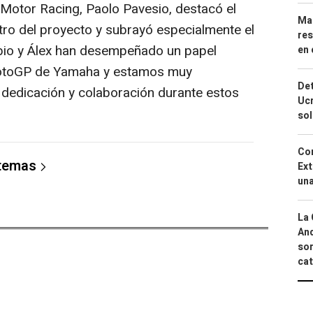
Motor Racing, Paolo Pavesio, destacó el
Mar
ro del proyecto y subrayó especialmente el
res
Fabio y Álex han desempeñado un papel
en 
MotoGP de Yamaha y estamos muy
Det
 dedicación y colaboración durante estos
Ucr
so
Cor
 temas
Ext
una
La 
And
sor
cat