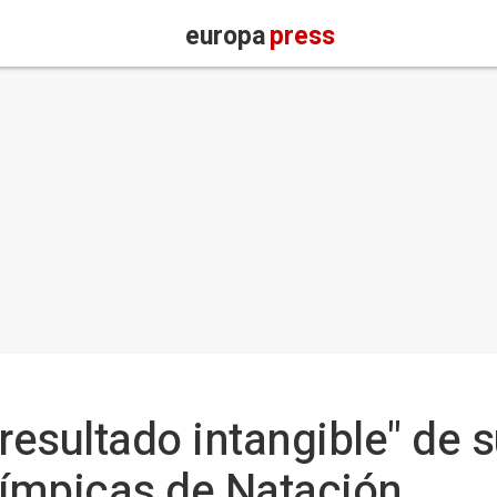
europa
press
 resultado intangible" de
ímpicas de Natación