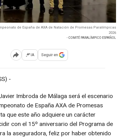
 Campeonato de España de AXA de Natación de Promesas Paralímpicas
2026
- COMITÉ PARALÍMPICO ESPAÑOL
IA
Seguir en
Abrir opciones para compartir
S) -
Javier Imbroda de Málaga será el escenario
Campeonato de España AXA de Promesas
ita que este año adquiere un carácter
idir con el 15º aniversario del Programa de
a la aseguradora, feliz por haber obtenido