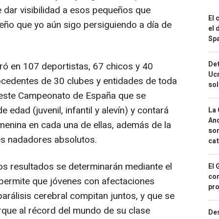
e dar visibilidad a esos pequeños que
El 
eño que yo aún sigo persiguiendo a día de
el 
Spa
Det
fró en 107 deportistas, 67 chicos y 40
Ucr
rocedentes de 30 clubes y entidades de toda
so
n este Campeonato de España que se
 edad (juvenil, infantil y alevín) y contará
La 
And
emenina en cada una de ellas, además de la
sor
es nadadores absolutos.
cat
os resultados se determinarán mediante el
El 
con
 permite que jóvenes con afectaciones
pro
 parálisis cerebral compitan juntos, y que se
erque al récord del mundo de su clase
Des