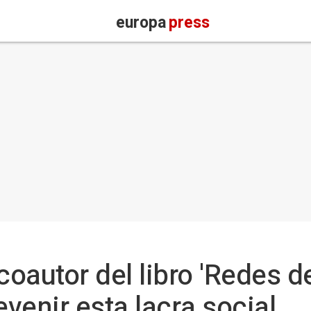
europa
press
coautor del libro 'Redes d
evenir esta lacra social