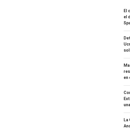
El 
el 
Spa
Det
Ucr
so
Mar
res
en 
Cor
Ext
una
La 
And