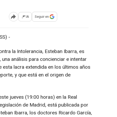
IA
Seguir en
Abrir opciones para compartir
S) -
tra la Intolerancia, Esteban Ibarra, es
, una análisis para concienciar e intentar
 esta lacra extendida en los últimos años
porte, y que está en el origen de
te jueves (19:00 horas) en la Real
gislación de Madrid, está publicada por
steban Ibarra, los doctores Ricardo García,