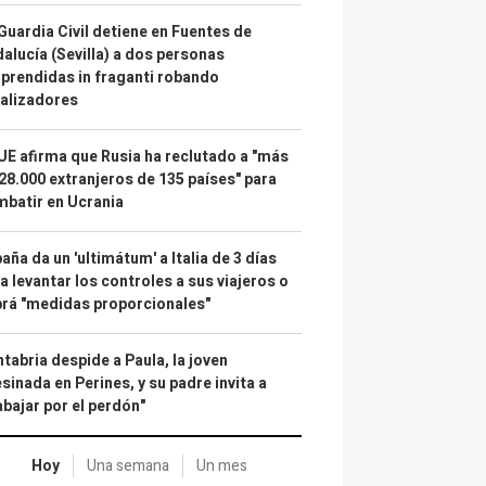
Guardia Civil detiene en Fuentes de
alucía (Sevilla) a dos personas
prendidas in fraganti robando
alizadores
UE afirma que Rusia ha reclutado a "más
28.000 extranjeros de 135 países" para
batir en Ucrania
aña da un 'ultimátum' a Italia de 3 días
a levantar los controles a sus viajeros o
rá "medidas proporcionales"
tabria despide a Paula, la joven
sinada en Perines, y su padre invita a
abajar por el perdón"
Hoy
Una semana
Un mes