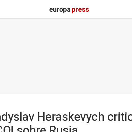
europa
press
adyslav Heraskevych crit
 COI sobre Rusia