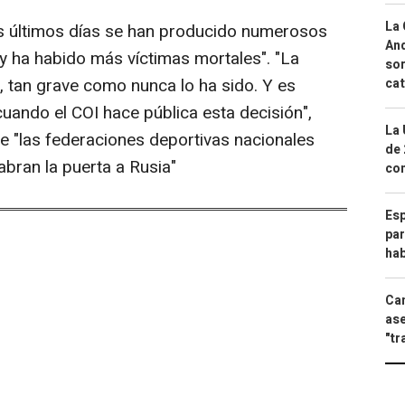
La 
los últimos días se han producido numerosos
And
 y ha habido más víctimas mortales". "La
sor
, tan grave como nunca lo ha sido. Y es
cat
ando el COI hace pública esta decisión",
La 
 "las federaciones deportivas nacionales
de 
abran la puerta a Rusia"
com
Esp
par
hab
Can
ase
"tr