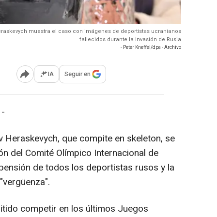
v Heraskevych muestra el caso con imágenes de deportistas ucranianos
fallecidos durante la invasión de Rusia
- Peter Kneffel/dpa - Archivo
IA
Seguir en
Abrir opciones para compartir
 -
av Heraskevych, que compite en skeleton, se
ón del Comité Olímpico Internacional de
pensión de todos los deportistas rusos y la
 "vergüenza".
itido competir en los últimos Juegos