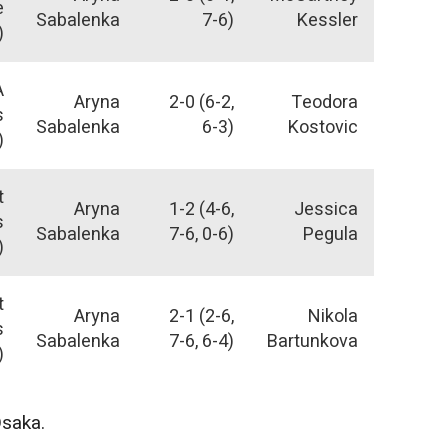
e
Sabalenka
7-6)
Kessler
)
A
Aryna
2-0 (6-2,
Teodora
s
Sabalenka
6-3)
Kostovic
)
t
Aryna
1-2 (4-6,
Jessica
s
Sabalenka
7-6, 0-6)
Pegula
)
t
Aryna
2-1 (2-6,
Nikola
s
Sabalenka
7-6, 6-4)
Bartunkova
)
saka.