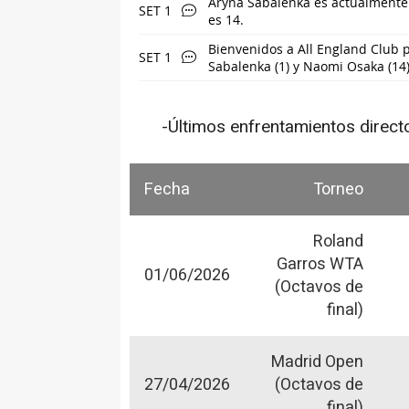
Aryna Sabalenka es actualmente 
SET 1
es 14.
Bienvenidos a All England Club p
SET 1
Sabalenka (1) y Naomi Osaka (14)
-Últimos enfrentamientos direct
Fecha
Torneo
Roland
Garros WTA
01/06/2026
(Octavos de
final)
Madrid Open
27/04/2026
(Octavos de
final)