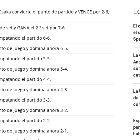
L
aka convierte el punto de partido y VENCE por 2-6,
El 
e set y GANA el 2.º set por 7-6.
el 
mpatando el partido 6-6.
Spa
nto de juego y domina ahora 6-5.
La 
mpatando el partido 5-5.
And
sor
nto de juego y domina ahora 5-4.
cat
mpatando el partido 4-4.
nto de juego y domina ahora 4-3.
La 
de 
mpatando el partido 3-3.
com
nto de juego y domina ahora 3-2.
Esp
mpatando el partido 2-2.
par
nto de juego y domina ahora 2-1.
hab