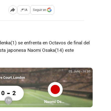
IA
Seguir en
Abrir opciones para compartir
lenka(1) se enfrenta en Octavos de final del
sta japonesa Naomi Osaka(14) este
05. Julio
-
16:30
05. Julio, 16:30
re Court
London
na Sabalenka 0 Naomi Osaka 2
-
0
2
FIN
Partícipe: Naomi Osaka
Naomi Osaka
Finalizado