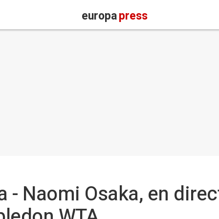
europa
press
 - Naomi Osaka, en direct
mbledon WTA