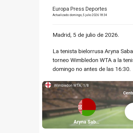
Europa Press Deportes
Actualizado: domingo, 5 julio 2026 18:34
Madrid, 5 de julio de 2026.
La tenista bielorrusa Aryna Saba
torneo Wimbledon WTA a la teni
domingo no antes de las 16:30.
Wimbledon WTA
1/8
Wimbledon WTA, 1/8
Cent
Ary
Partícipe: Aryna Sabalenka
Aryna Sabalenka