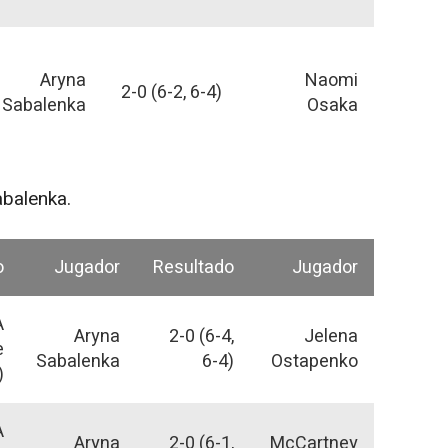
Aryna
Naomi
2-0 (6-2, 6-4)
Sabalenka
Osaka
abalenka.
o
Jugador
Resultado
Jugador
A
Aryna
2-0 (6-4,
Jelena
e
Sabalenka
6-4)
Ostapenko
)
A
Aryna
2-0 (6-1,
McCartney