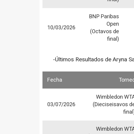
BNP Paribas
Open
10/03/2026
(Octavos de
final)
-Últimos Resultados de Aryna S
Fecha
Torne
Wimbledon WT
03/07/2026
(Dieciseisavos d
final
Wimbledon WT