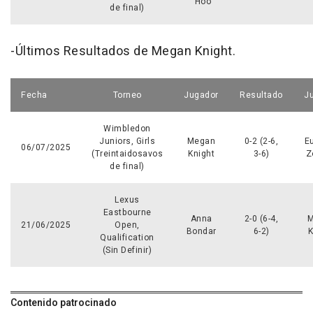
Hoo
de final)
-Últimos Resultados de Megan Knight.
Fecha
Torneo
Jugador
Resultado
J
Wimbledon
Juniors, Girls
Megan
0-2 (2-6,
E
06/07/2025
(Treintaidosavos
Knight
3-6)
Z
de final)
Lexus
Eastbourne
Anna
2-0 (6-4,
M
21/06/2025
Open,
Bondar
6-2)
K
Qualification
(Sin Definir)
Contenido patrocinado