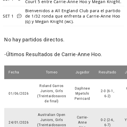
Court 5 entre Carrie-Anne Hoo y Megan Knight.
Bienvenidos a All England Club para el partido
SET 1
de 1/32 ronda que enfrenta a Carrie-Anne Hoo
(q) y Megan Knight (wc).
No hay partidos directos.
-Últimos Resultados de Carrie-Anne Hoo.
Fecha
Torneo
Jugador
Resultado
J
Roland Garros
Daphnee
Juniors, Girls
2-0 (6-1,
01/06/2026
Mpetshi
(Treintaidosavos
6-2)
Perricard
de final)
Australian Open
Carrie-
Juniors, Girls
0-2 (2-6,
Y
24/01/2026
Anne
(Treintaidosavos
6-7)