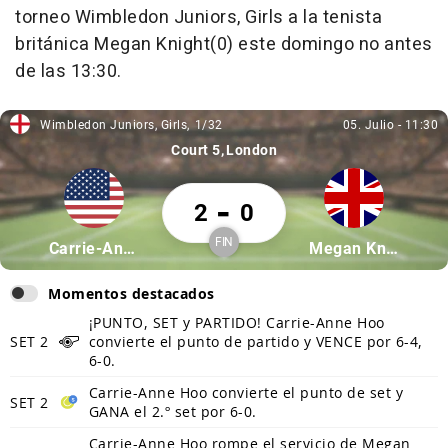
torneo Wimbledon Juniors, Girls a la tenista
británica Megan Knight(0) este domingo no antes
de las 13:30.
Wimbledon Juniors, Girls
1/32
05. Julio
-
11:30
Wimbledon Juniors, Girls, 1/32
05. Julio, 11:30
Court 5
London
Carrie-Anne Hoo 2 Megan Knight 0
-
2
0
FIN
Partícipe: Carrie-Anne Hoo
Partícipe: Megan 
Carrie-Anne Hoo
Megan Knight
Finalizado
Momentos destacados
¡PUNTO, SET y PARTIDO! Carrie-Anne Hoo
SET 2
convierte el punto de partido y VENCE por 6-4,
6-0.
Carrie-Anne Hoo convierte el punto de set y
SET 2
GANA el 2.º set por 6-0.
Carrie-Anne Hoo rompe el servicio de Megan