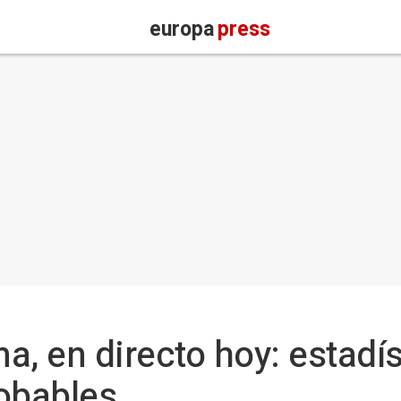
europa
press
a, en directo hoy: estadís
obables