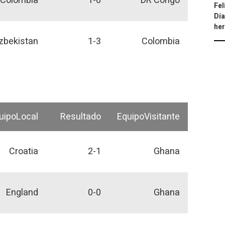
Colombia
1-0
DR Congo
Fel
Día
he
zbekistan
1-3
Colombia
uipoLocal
Resultado
EquipoVisitante
Croatia
2-1
Ghana
England
0-0
Ghana