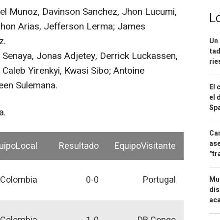
el Munoz, Davinson Sanchez, Jhon Lucumi,
L
Jhon Arias, Jefferson Lerma; James
z.
Un 
tad
Senaya, Jonas Adjetey, Derrick Luckassen,
ri
aleb Yirenkyi, Kwasi Sibo; Antoine
een Sulemana.
El 
el 
Spa
a.
Can
ase
uipoLocal
Resultado
EquipoVisitante
"tr
Colombia
0-0
Portugal
Mue
dis
aca