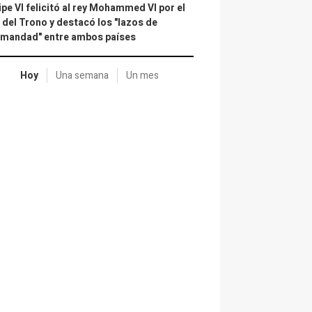
ipe VI felicitó al rey Mohammed VI por el
 del Trono y destacó los "lazos de
rmandad" entre ambos países
Hoy
Una semana
Un mes