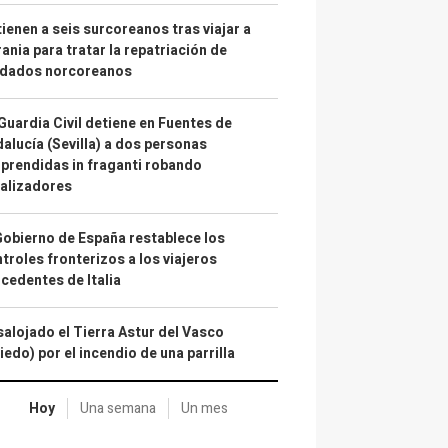
ienen a seis surcoreanos tras viajar a
ania para tratar la repatriación de
ldados norcoreanos
Guardia Civil detiene en Fuentes de
alucía (Sevilla) a dos personas
prendidas in fraganti robando
alizadores
Gobierno de España restablece los
troles fronterizos a los viajeros
cedentes de Italia
alojado el Tierra Astur del Vasco
iedo) por el incendio de una parrilla
Hoy
Una semana
Un mes