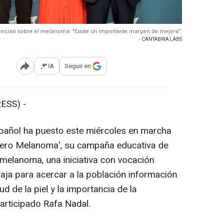
encian sobre el melanoma: "Existe un importante margen de mejora".
- CANTABRIA LABS
IA
Seguir en
Abrir opciones para compartir
ESS) -
pañol ha puesto este miércoles en marcha
 Cero Melanoma', su campaña educativa de
 melanoma, una iniciativa con vocación
aja para acercar a la población información
ud de la piel y la importancia de la
articipado Rafa Nadal.