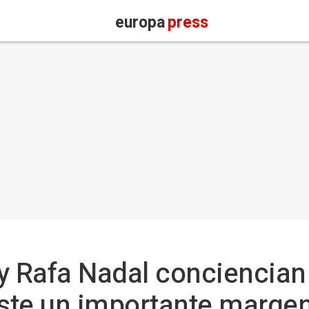
europa
press
y Rafa Nadal conciencian
ste un importante margen