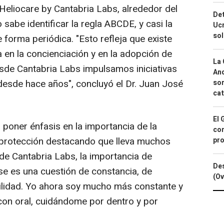
eliocare by Cantabria Labs, alrededor del
Det
sabe identificar la regla ABCDE, y casi la
Ucr
so
 forma periódica. "Esto refleja que existe
en la concienciación y en la adopción de
La 
esde Cantabria Labs impulsamos iniciativas
And
sde hace años", concluyó el Dr. Juan José
sor
cat
El 
poner énfasis en la importancia de la
con
toprotección destacando que lleva muchos
pro
de Cantabria Labs, la importancia de
Des
arse es una cuestión de constancia, de
(Ov
ilidad. Yo ahora soy mucho más constante y
con oral, cuidándome por dentro y por