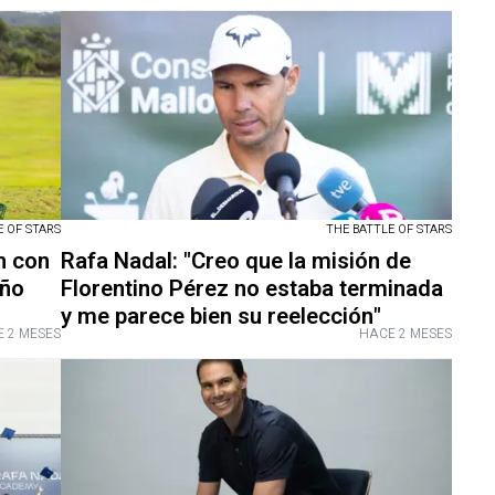
E OF STARS
THE BATTLE OF STARS
n con
Rafa Nadal: "Creo que la misión de
año
Florentino Pérez no estaba terminada
y me parece bien su reelección"
 2 MESES
HACE 2 MESES