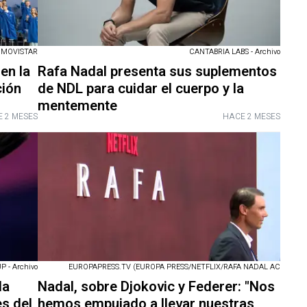
 MOVISTAR
CANTABRIA LABS - Archivo
en la
Rafa Nadal presenta sus suplementos
ción
de NDL para cuidar el cuerpo y la
mentemente
 2 MESES
HACE 2 MESES
 - Archivo
EUROPAPRESS.TV (EUROPA PRESS/NETFLIX/RAFA NADAL AC
la
Nadal, sobre Djokovic y Federer: "Nos
s del
hemos empujado a llevar nuestras