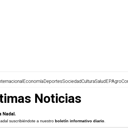
nternacional
Economía
Deportes
Sociedad
Cultura
Salud
EPAgro
Co
ltimas Noticias
a Nadal.
Nadal suscribiéndote a nuestro
boletín informativo diario
.