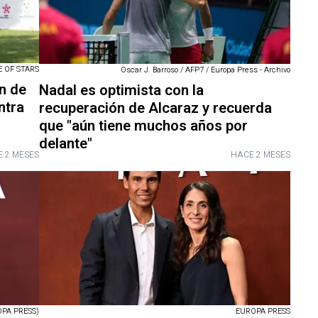
E OF STARS
Oscar J. Barroso / AFP7 / Europa Press - Archivo
n de
Nadal es optimista con la
ntra
recuperación de Alcaraz y recuerda
que "aún tiene muchos años por
delante"
 2 MESES
HACE 2 MESES
PA PRESS)
EUROPA PRESS