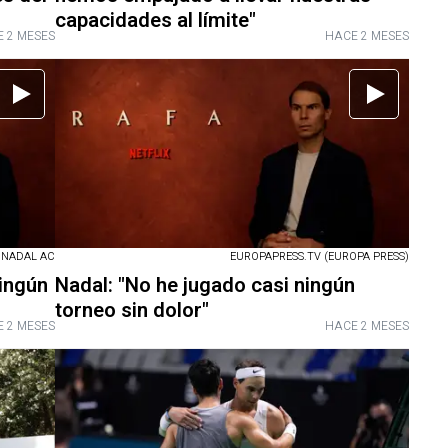
capacidades al límite"
 2 MESES
HACE 2 MESES
 NADAL AC
EUROPAPRESS.TV (EUROPA PRESS)
ningún
Nadal: "No he jugado casi ningún
torneo sin dolor"
 2 MESES
HACE 2 MESES