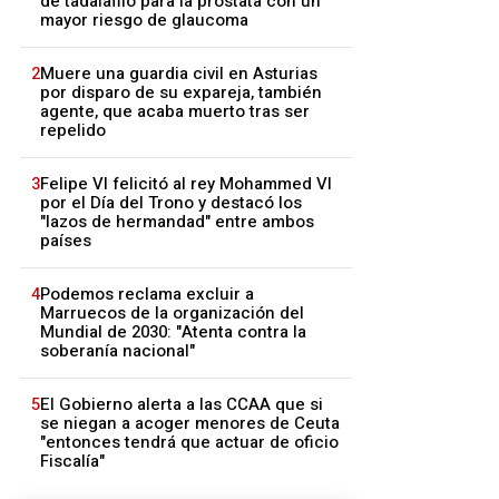
de tadalafilo para la próstata con un
mayor riesgo de glaucoma
2
Muere una guardia civil en Asturias
por disparo de su expareja, también
agente, que acaba muerto tras ser
repelido
3
Felipe VI felicitó al rey Mohammed VI
por el Día del Trono y destacó los
"lazos de hermandad" entre ambos
países
4
Podemos reclama excluir a
Marruecos de la organización del
Mundial de 2030: "Atenta contra la
soberanía nacional"
5
El Gobierno alerta a las CCAA que si
se niegan a acoger menores de Ceuta
"entonces tendrá que actuar de oficio
Fiscalía"