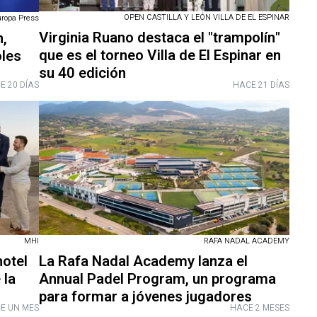
OPEN CASTILLA Y LEÓN VILLA DE EL ESPINAR
uropa Press
Virginia Ruano destaca el "trampolín"
n,
que es el torneo Villa de El Espinar en
oles
su 40 edición
E 20 DÍAS
HACE 21 DÍAS
MHI
RAFA NADAL ACADEMY
hotel
La Rafa Nadal Academy lanza el
 la
Annual Padel Program, un programa
para formar a jóvenes jugadores
E UN MES
HACE 2 MESES