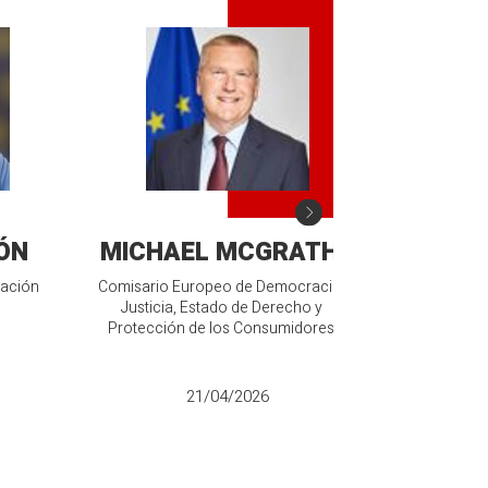
ÓN
MICHAEL MCGRATH
SAR
mación
Comisario Europeo de Democracia,
Vicepresidenta
s
Justicia, Estado de Derecho y
la Transici
Protección de los Consumidores
D
21/04/2026