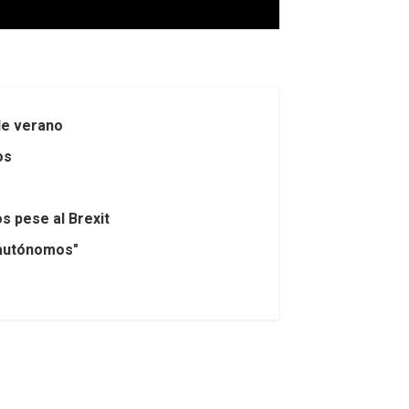
de verano
os
s pese al Brexit
s autónomos"