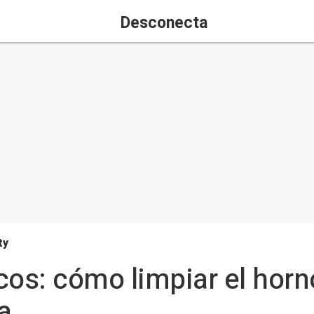
Desconecta
ty
icos: cómo limpiar el horn
a