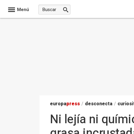
Menú
europa
press
/
desconecta
/
curiosi
Ni lejía ni quím
grasa incrustad