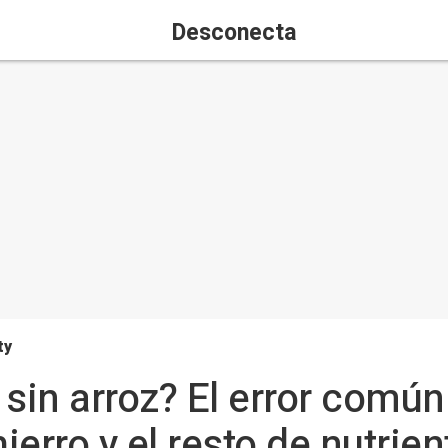
Desconecta
ty
 sin arroz? El error común
erro y el resto de nutrien