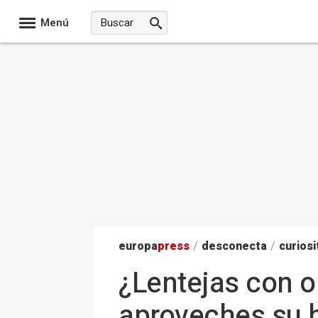
Menú
europa
press
/
desconecta
/
curiosi
¿Lentejas con o
aproveches su hi