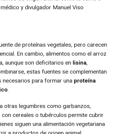
l médico y divulgador Manuel Viso
fuente de proteínas vegetales, pero carecen
encial. En cambio, alimentos como el arroz
na, aunque son deficitarios en
lisina
,
combinarse, estas fuentes se complementan
s necesarios para formar una
proteína
ico
.
n a otras legumbres como garbanzos,
 con cereales o tubérculos permite cubrir
ienes siguen una alimentación vegetariana
rir a productos de origen animal.