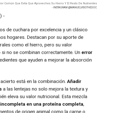
Error Común Que Evita Que Aproveches Su Hierro Y El Resto De Nutrientes
- INSTAGRAM @MANUELVISOTHEDOC
 -
os de cuchara por excelencia y un clásico
chos hogares. Destacan por su aporte de
rales como el hierro, pero su valor
o si no se combinan correctamente. Un
error
redientes que ayuden a mejorar la absorción
 acierto está en la combinación.
Añadir
s
a las lentejas no solo mejora la textura y
ién eleva su valor nutricional. Esta mezcla
l incompleta en una proteína completa
,
mentos de origen animal como la carne o