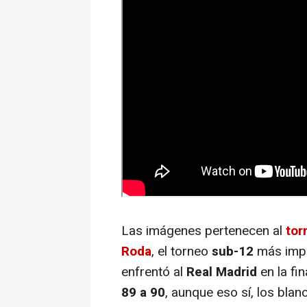
Las imágenes pertenecen al
tor
Roda
, el torneo
sub-12
más impo
enfrentó al
Real Madrid
en la fi
89 a 90
, aunque eso sí, los blan