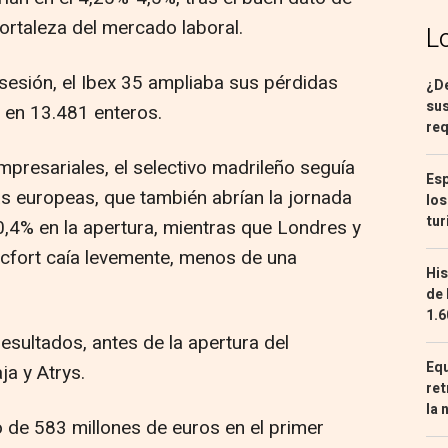
ortaleza del mercado laboral.
L
a sesión, el Ibex 35 ampliaba sus pérdidas
¿De
sus
a en 13.481 enteros.
req
presariales, el selectivo madrileño seguía
Esp
sas europeas, que también abrían la jornada
los
tur
0,4% en la apertura, mientras que Londres y
ncfort caía levemente, menos de una
His
de 
1.6
esultados, antes de la apertura del
Equ
ja y Atrys.
ret
la 
 de 583 millones de euros en el primer