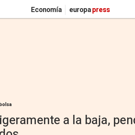
Economía
europa
press
bolsa
ligeramente a la baja, pen
ados