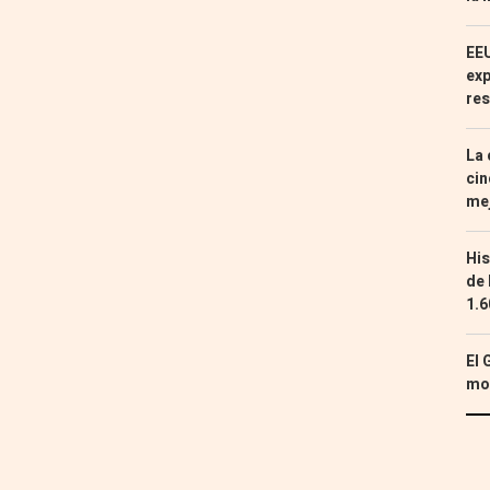
EEU
exp
res
La 
cin
mej
His
de 
1.6
El 
mon