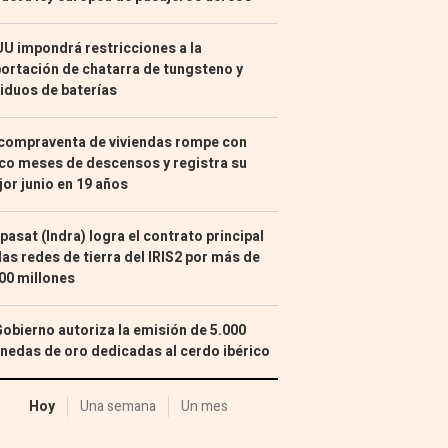
U impondrá restricciones a la
ortación de chatarra de tungsteno y
iduos de baterías
compraventa de viviendas rompe con
co meses de descensos y registra su
or junio en 19 años
pasat (Indra) logra el contrato principal
las redes de tierra del IRIS2 por más de
00 millones
Gobierno autoriza la emisión de 5.000
edas de oro dedicadas al cerdo ibérico
Hoy
Una semana
Un mes