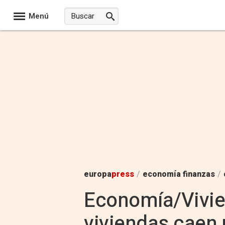
Menú
europa
press
/
economía finanzas
/
Economía/Vivien
viviendas caen 