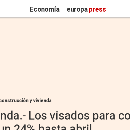
Economía
europa
press
construcción y vivienda
da.- Los visados para co
un 24% hasta abril