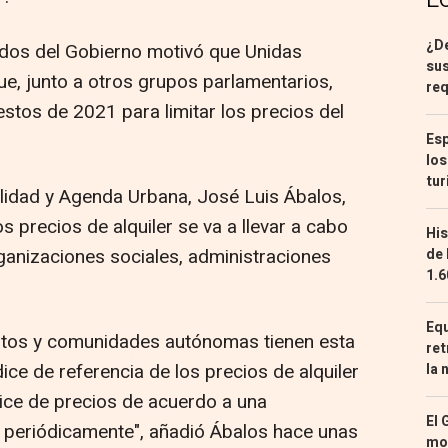
¿De
idos del Gobierno motivó que Unidas
sus
e, junto a otros grupos parlamentarios,
req
stos de 2021 para limitar los precios del
Esp
los
tur
ilidad y Agenda Urbana, José Luis Ábalos,
s precios de alquiler se va a llevar a cabo
His
ganizaciones sociales, administraciones
de 
1.6
Equ
ntos y comunidades autónomas tienen esta
ret
dice de referencia de los precios de alquiler
la 
ice de precios de acuerdo a una
El 
e periódicamente", añadió Ábalos hace unas
mon