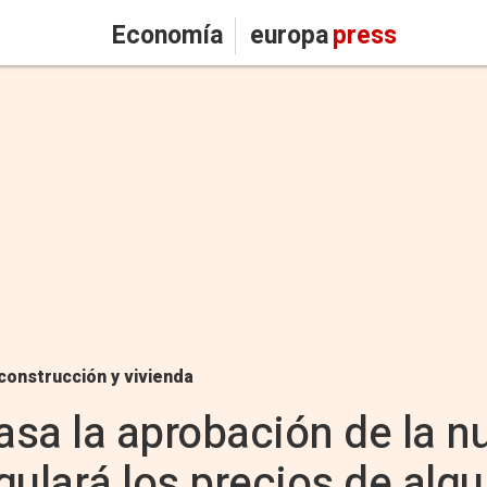
Economía
europa
press
construcción y vivienda
rasa la aprobación de la n
ulará los precios de alqui