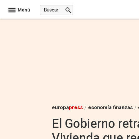
Menú
europa
press
/
economía finanzas
/
El Gobierno ret
Vivienda que reg