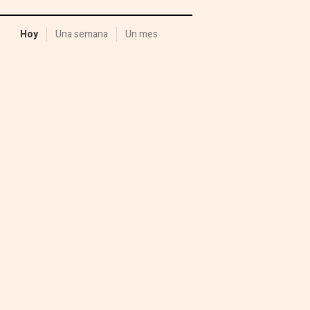
Hoy
Una semana
Un mes