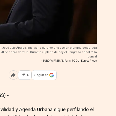
, José Luis Ábalos, interviene durante una sesión plenaria celebrada
 28 de enero de 2021. Durante el pleno de hoy el Congreso debatirá la
conval
- EUROPA PRESS/E. Parra. POOL - Europa Press
IA
Seguir en
Abrir opciones para compartir
S) -
vilidad y Agenda Urbana sigue perfilando el