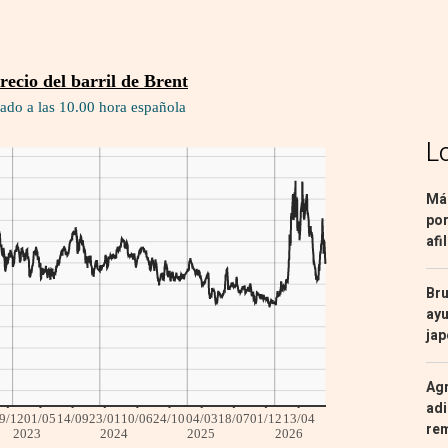
L
Más
por
afi
Bru
ayu
ja
Agr
adi
re