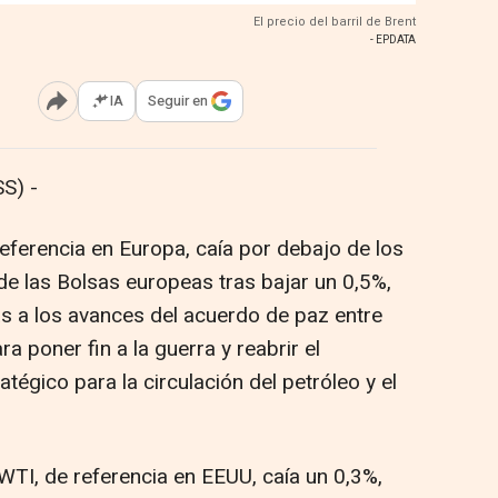
El precio del barril de Brent
- EPDATA
IA
Seguir en
Abrir opciones para compartir
S) -
 referencia en Europa, caía por debajo de los
de las Bolsas europeas tras bajar un 0,5%,
s a los avances del acuerdo de paz entre
a poner fin a la guerra y reabrir el
tégico para la circulación del petróleo y el
l WTI, de referencia en EEUU, caía un 0,3%,