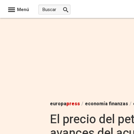
Menú
europa
press
/
economía finanzas
/
El precio del pe
avances del acu