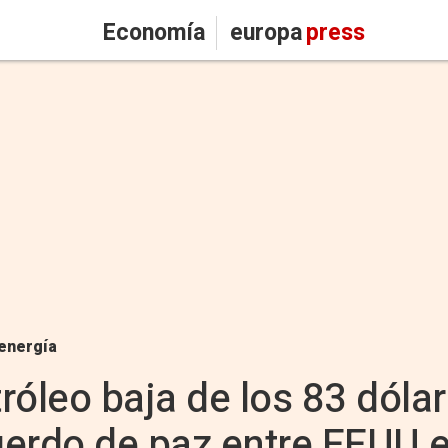
Economía
europa
press
energía
tróleo baja de los 83 dólar
erdo de paz entre EEUU e