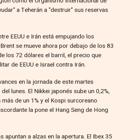
gton como el Organismo Internacional de
udar" a Teherán a "destruir" sus reservas
.
ntre EEUU e Irán está empujando los
El Brent se mueve ahora por debajo de los 83
 los 72 dólares el barril, el precio que
itar de EEUU e Israel contra Irán.
avances en la jornada de este martes
del lunes. El Nikkei japonés sube un 0,2%,
a más de un 1% y el Kospi surcoreano
iscordante la pone el Hang Seng de Hong
s apuntan a alzas en la apertura. El Ibex 35