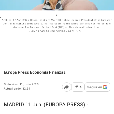
Archivo - 17 April 2025, Hesse, Frankfurt_Main: Christine Lagarde, President of the European
Central Bank (ECB), addresses journalists regarding the central bank's latest interest rate
decision. The European Central Bank (ECB) on Thursday cut its benchmar
- ANDREAS ARNOLD/DPA - ARCHIVO
Europa Press Economía Finanzas
Miércoles, 11 junio 2025
IA
Seguir en
Actualizado: 12:24
Abrir opciones para comp
MADRID 11 Jun. (EUROPA PRESS) -