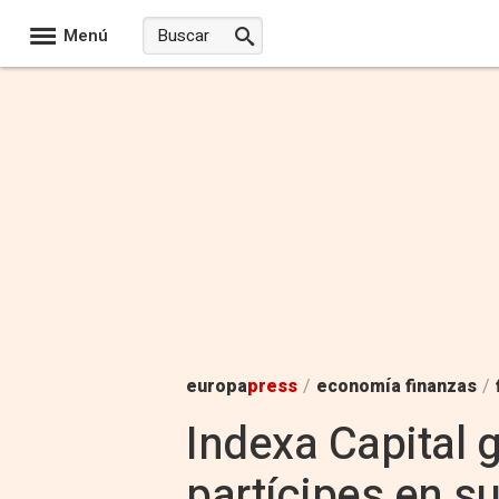
Menú
europa
press
/
economía finanzas
/
Indexa Capital 
partícipes en s