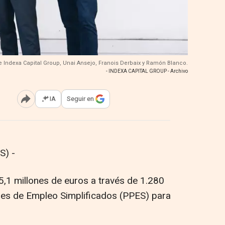
e Indexa Capital Group, Unai Ansejo, Franois Derbaix y Ramón Blanco.
- INDEXA CAPITAL GROUP - Archivo
IA
Seguir en
Abrir opciones para compartir
S) -
5,1 millones de euros a través de 1.280
nes de Empleo Simplificados (PPES) para