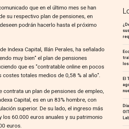
comunicado que en el último mes se han
L
de su respectivo plan de pensiones, en
 deseen podrán hacerlo hasta el próximo
¿De
sus
req
 de Indexa Capital, Illán Perales, ha señalado
Eco
endo muy bien" el plan de pensiones
tra
los
uciendo que es "contratable online en pocos
s costes totales medios de 0,58 % al año".
El 
ago
ue contrata un plan de pensiones de empleo,
nu
ndexa Capital, es en un 83% hombre, con
Día
lación superior. De su lado, el ingreso más
OIT
 y los 60.000 euros anuales y su patrimonio
Lab
00 euros.