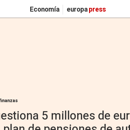
Economía
europa
press
finanzas
gestiona 5 millones de eu
u plan de pensiones de 