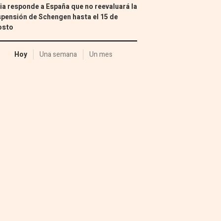
lia responde a España que no reevaluará la
pensión de Schengen hasta el 15 de
osto
Hoy
Una semana
Un mes