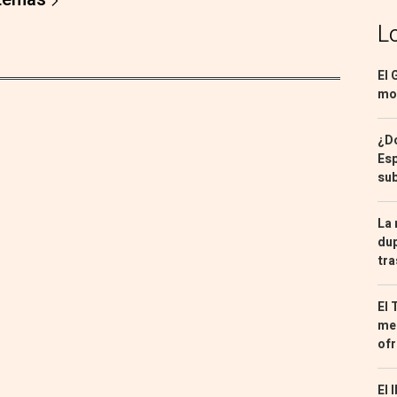
L
El 
mon
¿Dó
Esp
sub
La 
dup
tra
El 
med
ofr
El 