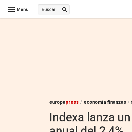
Menú
europa
press
/
economía finanzas
/
Indexa lanza un
anual del 2,4%