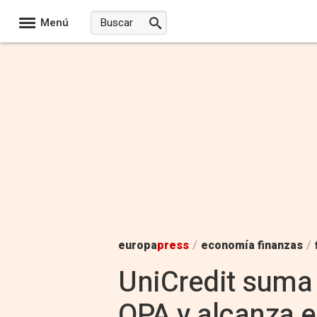
Menú
europa
press
/
economía finanzas
/
UniCredit suma
OPA y alcanza e