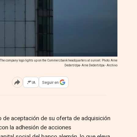
: The company logo lights up on the Commerzbank headquarters at sunset. Photo: Arne
Dedert/dpa- Arne Dedert/dpa - Archivo
IA
Seguir en
Abrir opciones para compartir
 de aceptación de su oferta de adquisición
on la adhesión de acciones
apital social del banco alemán, lo que eleva