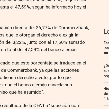
asta el 47,59%, según ha informado hoy el
.
pación directa del 26,77% de Commerzbank,
L
s que le otorgan el derecho a exigir la
ción del 3,22%, junto con el 17,60% sumado
Esp
los
n un total del 47,59% del banco alemán.
tur
cado que este porcentaje se traduce en el
¿De
 de Commerzbank, ya que las acciones
sus
req
o tienen derecho a voto, por lo que
ez que el banco alemán cancele sus
His
miso que ha asumido".
de 
1.6
 resultado de la OPA ha "superado con