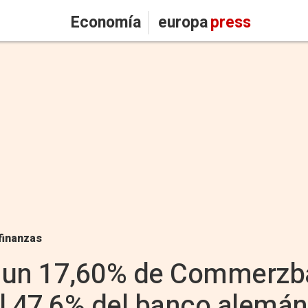
Economía
europa
press
finanzas
 un 17,60% de Commerzb
l 47,6% del banco alemán