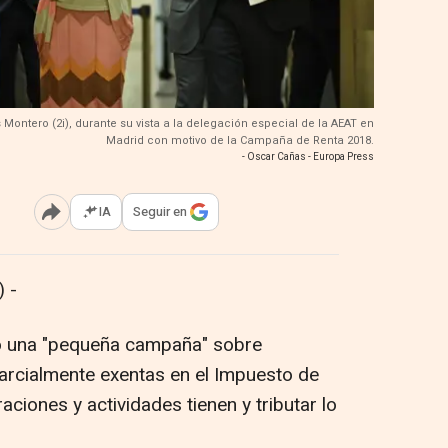
Montero (2i), durante su vista a la delegación especial de la AEAT en
Madrid con motivo de la Campaña de Renta 2018.
- Oscar Cañas - Europa Press
IA
Seguir en
Abrir opciones para compartir
 -
do una "pequeña campaña" sobre
arcialmente exentas en el Impuesto de
iones y actividades tienen y tributar lo