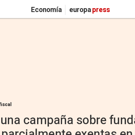
Economía
europa
press
fiscal
 una campaña sobre fund
s parcialmente exentas e