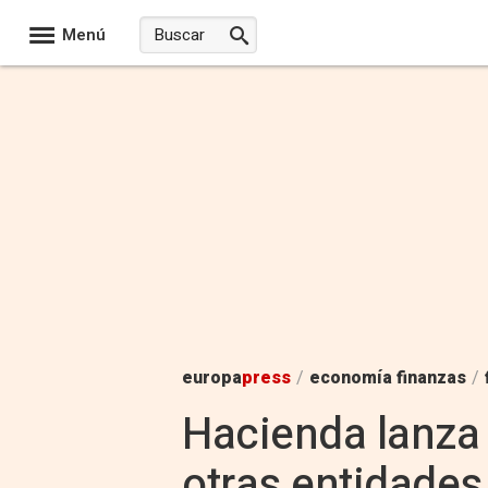
Menú
europa
press
/
economía finanzas
/
Hacienda lanza
otras entidade