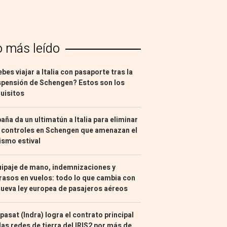
o más leído
bes viajar a Italia con pasaporte tras la
pensión de Schengen? Estos son los
uisitos
aña da un ultimatún a Italia para eliminar
 controles en Schengen que amenazan el
ismo estival
ipaje de mano, indemnizaciones y
rasos en vuelos: todo lo que cambia con
nueva ley europea de pasajeros aéreos
pasat (Indra) logra el contrato principal
las redes de tierra del IRIS2 por más de