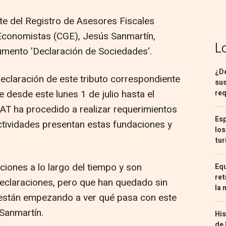
nte del Registro de Asesores Fiscales
Economistas (CGE), Jesús Sanmartín,
L
umento 'Declaración de Sociedades'.
¿De
 declaración de este tributo correspondiente
sus
e desde este lunes 1 de julio hasta el
req
EAT ha procedido a realizar requerimientos
Esp
ctividades presentan estas fundaciones y
los
tur
iones a lo largo del tiempo y son
Equ
ret
eclaraciones, pero que han quedado sin
la 
 están empezando a ver qué pasa con este
 Sanmartín.
His
de 