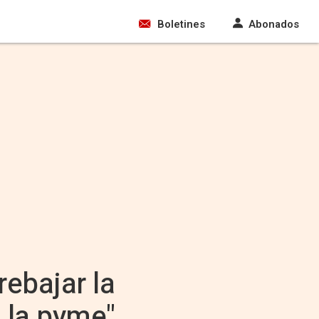
Boletines
Abonados
ebajar la
a la pyme"