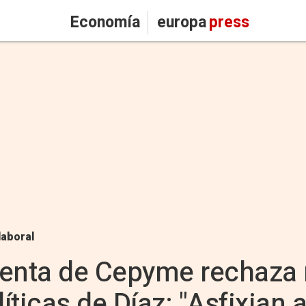
Economía
europa
press
laboral
enta de Cepyme rechaza r
líticas de Díaz: "Asfixian 