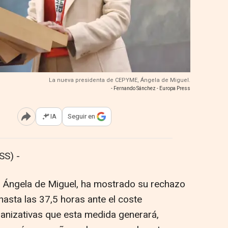
La nueva presidenta de CEPYME, Ángela de Miguel.
- Fernando Sánchez - Europa Press
IA
Seguir en
Abrir opciones para compartir
SS) -
 Ángela de Miguel, ha mostrado su rechazo
 hasta las 37,5 horas ante el coste
ganizativas que esta medida generará,