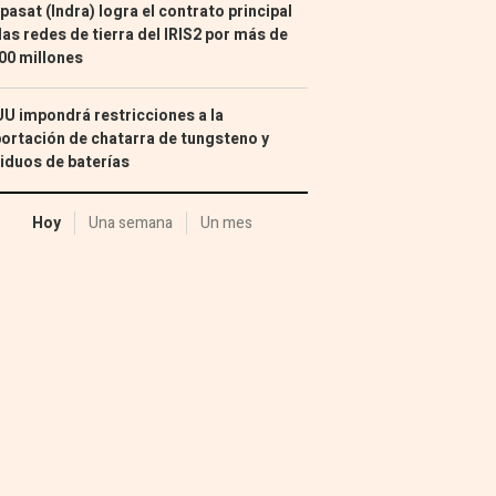
pasat (Indra) logra el contrato principal
las redes de tierra del IRIS2 por más de
00 millones
U impondrá restricciones a la
ortación de chatarra de tungsteno y
iduos de baterías
Hoy
Una semana
Un mes