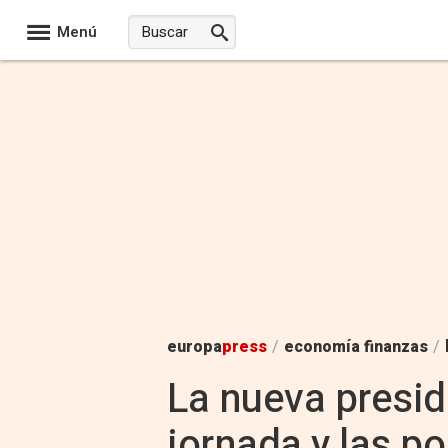
Menú
europa
press
/
economía finanzas
/
La nueva presid
jornada y las po